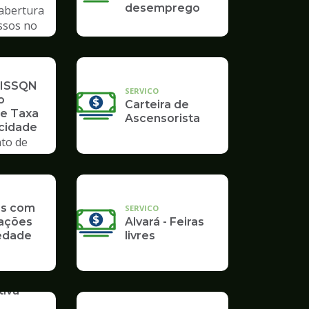
desemprego
 abertura
ssos no
mpo
 ISSQN
SERVICO
o
Carteira de
 e Taxa
Ascensorista
icidade
to de
as com
SERVICO
ações
Alvará - Feiras
edade
livres
iva -
o