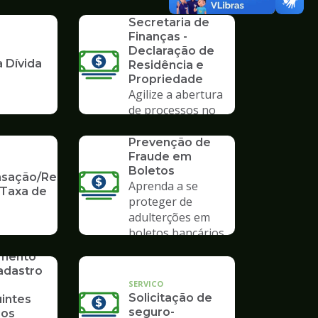
Formulários da
mpo
Secretaria de
Finanças -
Declaração de
 Dívida
Residência e
Propriedade
Agilize a abertura
de processos no
Poupatempo
SERVICO
Prevenção de
Fraude em
Boletos
ação/Restituição
Aprenda a se
 Taxa de
proteger de
adulterções em
boletos bancários
imento
adastro
SERVICO
Solicitação de
uintes
seguro-
ios