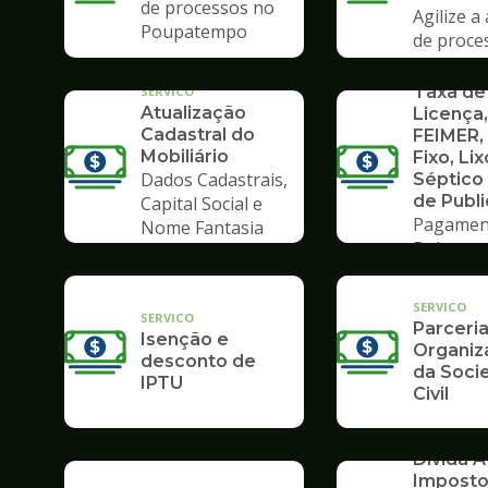
de processos no
Agilize a
Poupatempo
de proce
Poupate
SERVICO
Taxa de
SERVICO
Atualização
Licença,
Cadastral do
FEIMER,
Mobiliário
Fixo, Lix
Dados Cadastrais,
Séptico
de Publ
Capital Social e
Pagamen
Nome Fantasia
Boleto
SERVICO
SERVICO
Parceri
Isenção e
Organiz
desconto de
da Soci
IPTU
Civil
SERVICO
Dívida At
Impost