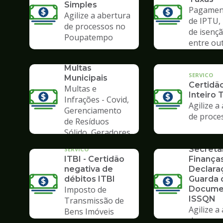
Simples
Pagament
Agilize a abertura
de IPTU,
de processos no
de isençã
Poupatempo
entre ou
SERVICO
Consulta de
Multas
SERVICO
Municipais
Certidã
Multas e
Inteiro 
Infrações - Covid,
Agilize a
Gerenciamento
de proce
de Resíduos
SERVICO
Sólido, Geradores
Formulá
de Lixo
Secreta
SERVICO
ITBI - Certidão
Finanças
negativa de
Declara
débitos ITBI
Guarda 
Imposto de
Docume
ISSQN
Transmissão de
Agilize a
Bens Imóveis
de proce