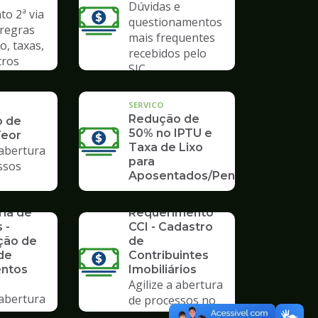
Dúvidas e
o 2ª via
questionamentos
 regras
mais frequentes
o, taxas,
recebidos pelo
tros
SIC
SERVICO
Redução de
o de
50% no IPTU e
Teor
Taxa de Lixo
 abertura
para
ssos
Aposentados/Pensionistas
rios da
SERVICO
ria de
Requerimento
 -
CCI - Cadastro
ção de
de
de
Contribuintes
ntos
Imobiliários
Agilize a abertura
 abertura
de processos no
SERVICO
ssos no
Poupatempo