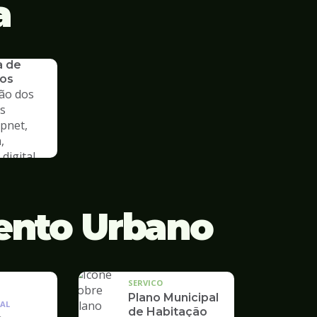
a
a de
os
ão dos
s
cpnet,
,
digital
ento Urbano
SERVICO
Plano Municipal
AL
de Habitação