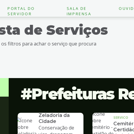
PORTAL DO
SALA DE
OUVID
SERVIDOR
IMPRENSA
ista de Serviços
e os filtros para achar o serviço que procura
Prefeituras R
SERVICO
Zeladoria da
SERVICO
Cidade
Cemitéri
Conservação de
Certidã