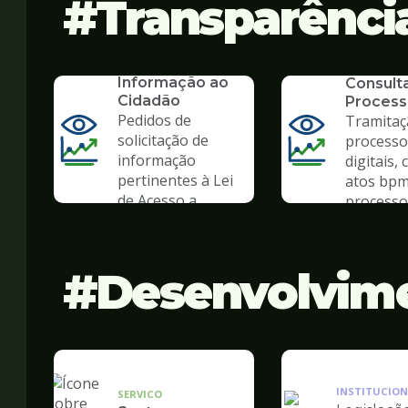
Transparênci
SERVICO
SIC - Serviço de
SERVICO
Informação ao
Consult
Cidadão
Process
Pedidos de
Tramitaç
solicitação de
processo
informação
digitais, 
pertinentes à Lei
atos bpm
de Acesso a
processo 
Informação
Desenvolvim
INSTITUCION
SERVICO