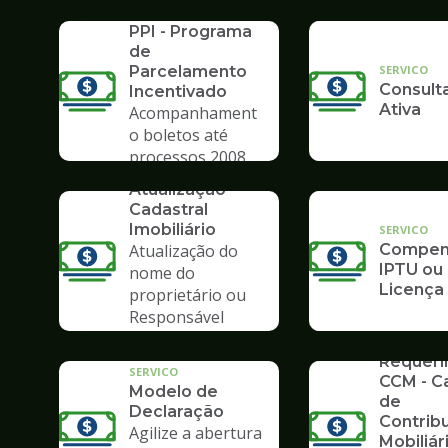
SERVICO
Poupate
PPI - Programa
de
SERVICO
Parcelamento
Consulta
Incentivado
Ativa
Acompanhament
o boletos até
processos 2008
SERVICO
Atualização
Cadastral
Imobiliário
SERVICO
Atualização do
Compens
IPTU ou
nome do
Licença
proprietário ou
Responsável
Tributário
SERVICO
Requer
SERVICO
CCM - C
Modelo de
de
Declaração
Contrib
Agilize a abertura
Mobiliár