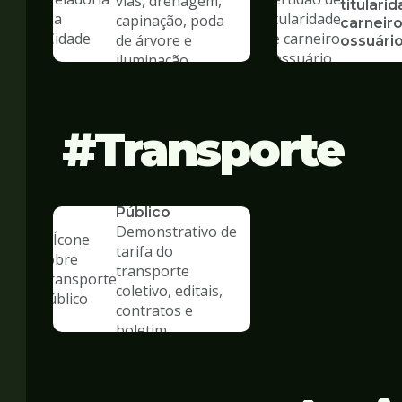
vias, drenagem,
titulari
capinação, poda
carneiro
de árvore e
ossuári
iluminação
Transporte
SERVICO
Transporte
Público
Demonstrativo de
tarifa do
transporte
coletivo, editais,
contratos e
boletim
estatístico