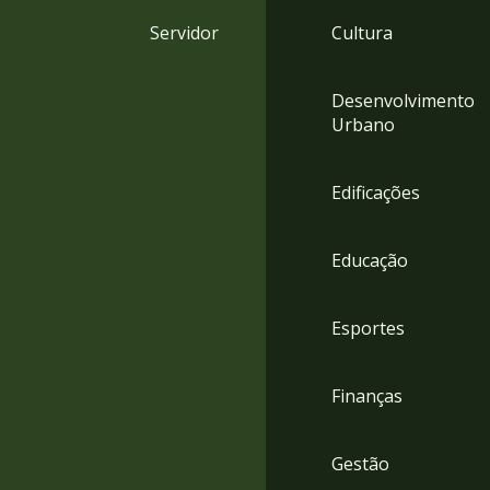
4
Servidor
Cultura
Acessibilidade
5
Desenvolvimento
Urbano
Edificações
Educação
Esportes
Finanças
Gestão