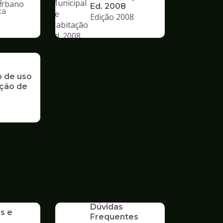
o
Ed. 2008
ca
Edição 2008
nto
o de uso
ção de
SERVICO
Dúvidas
s e
Frequentes