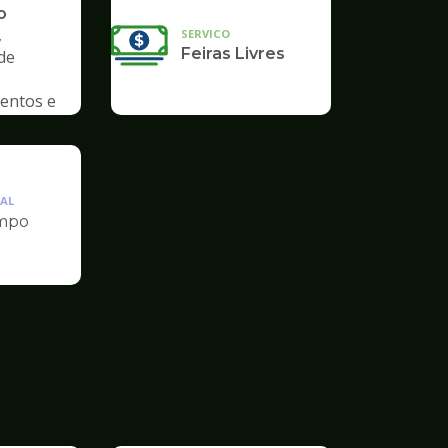
o
,
SERVICO
Feiras Livres
de
entos e
AL
mpo