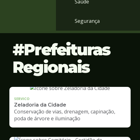
Saúde
Segurança
Prefeituras
Regionais
SERVICO
Zeladoria da Cidade
Conservação de vias, drenagem, capinação,
poda de árvore e iluminação