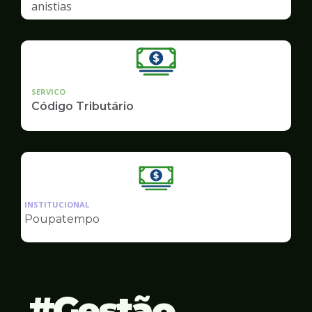
anistias
SERVICO
Código Tributário
Ilustração
da
INSTITUCIONAL
pagina
Poupatempo
de
Finanças
Gestão