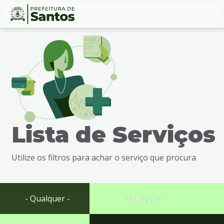
Ir
Conteúdo
para
o
conteúdo
1
Ir
para
o
menu
Lista de Serviços
2
Ir
para
Utilize os filtros para achar o serviço que procura
busca
3
Ir
para
- Qualquer -
- Qualquer -
o
rodapé