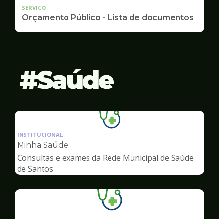
SERVICO
Orçamento Público - Lista de documentos
Saúde
Ilustração
da
INSTITUCIONAL
pagina
Minha Saúde
de
Consultas e exames da Rede Municipal de Saúde
Saúde
de Santos