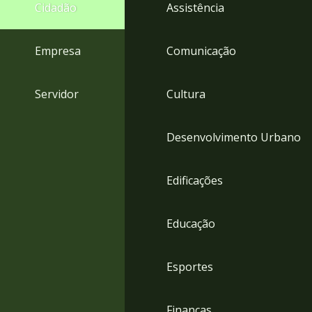
4
Cidadão
Assistência
Acessibilidade
5
Empresa
Comunicação
Servidor
Cultura
Desenvolvimento Urbano
Edificações
Educação
Esportes
Finanças