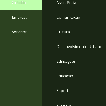
4
Cidadão
Assistência
Acessibilidade
5
Empresa
Comunicação
Servidor
Cultura
Desenvolvimento Urbano
Edificações
Educação
Esportes
Finanças