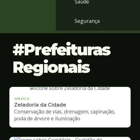
Saúde
Segurança
Prefeituras
Regionais
SERVICO
Zeladoria da Cidade
Conservação de vias, drenagem, capinação,
poda de árvore e iluminação