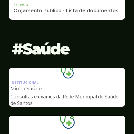
SERVICO
Orçamento Público - Lista de documentos
Saúde
Ilustração
da
INSTITUCIONAL
pagina
Minha Saúde
de
Consultas e exames da Rede Municipal de Saúde
Saúde
de Santos