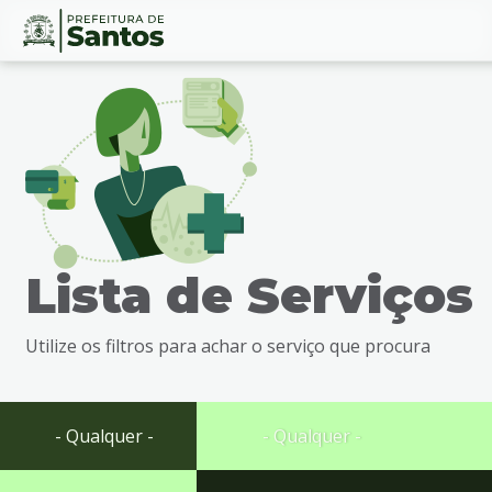
Ir
Conteúdo
para
o
conteúdo
1
Ir
para
o
menu
Lista de Serviços
2
Ir
para
Utilize os filtros para achar o serviço que procura
busca
3
Ir
para
- Qualquer -
- Qualquer -
o
rodapé