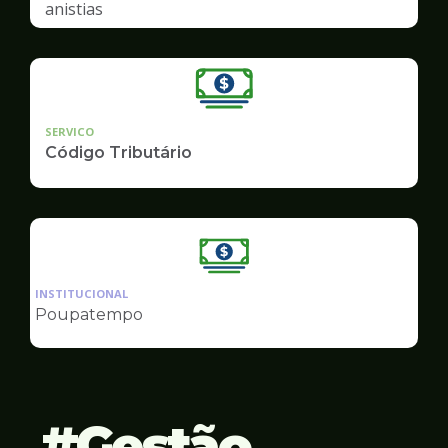
anistias
SERVICO
Código Tributário
Ilustração
da
INSTITUCIONAL
pagina
Poupatempo
de
Finanças
Gestão