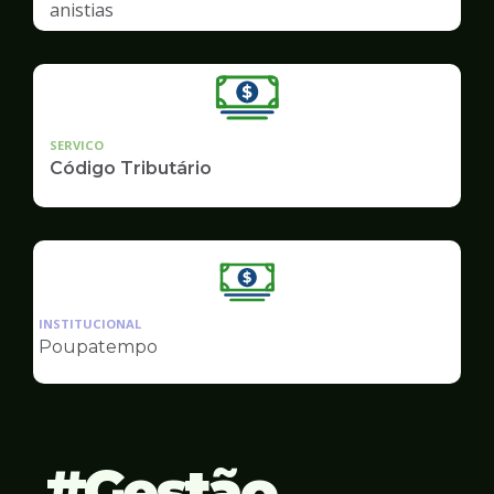
anistias
SERVICO
Código Tributário
Ilustração
da
INSTITUCIONAL
pagina
Poupatempo
de
Finanças
Gestão