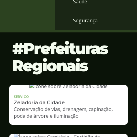
Saúde
Segurança
Prefeituras
Regionais
SERVICO
Zeladoria da Cidade
Conservação de vias, drenagem, capinação,
poda de árvore e iluminação