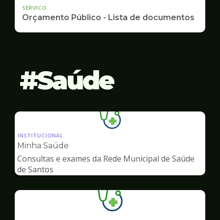
SERVICO
Orçamento Público - Lista de documentos
Saúde
Ilustração
da
INSTITUCIONAL
pagina
Minha Saúde
de
Consultas e exames da Rede Municipal de Saúde
Saúde
de Santos