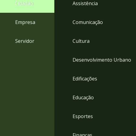
4
Cidadão
Assistência
Acessibilidade
5
Empresa
Comunicação
Servidor
Cultura
Desenvolvimento Urbano
Edificações
Educação
Esportes
Finanças