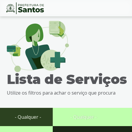
Ir
Conteúdo
para
o
conteúdo
1
Ir
para
o
menu
Lista de Serviços
2
Ir
para
Utilize os filtros para achar o serviço que procura
busca
3
Ir
para
- Qualquer -
- Qualquer -
o
rodapé