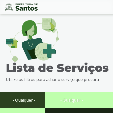
Ir
Conteúdo
para
o
conteúdo
1
Ir
para
o
menu
Lista de Serviços
2
Ir
para
Utilize os filtros para achar o serviço que procura
busca
3
Ir
para
- Qualquer -
- Qualquer -
o
rodapé