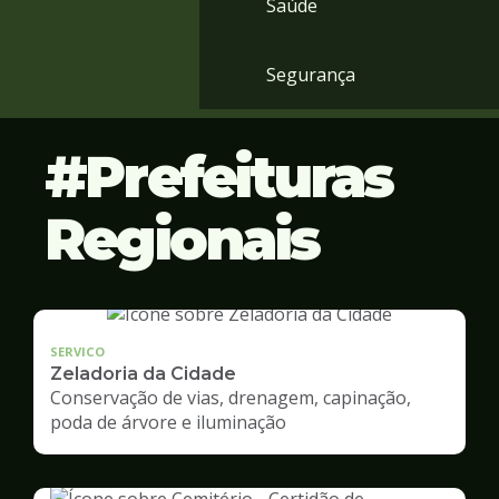
Saúde
Segurança
Prefeituras
Regionais
SERVICO
Zeladoria da Cidade
Conservação de vias, drenagem, capinação,
poda de árvore e iluminação