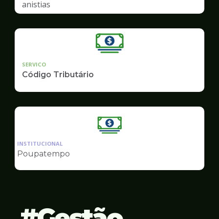
anistias
SERVICO
Código Tributário
Ilustração
da
INSTITUCIONAL
pagina
Poupatempo
de
Finanças
Gestão