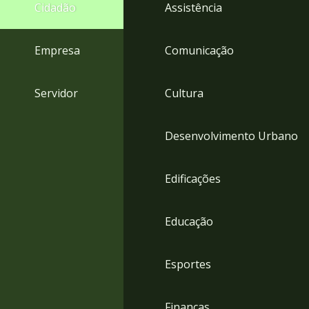
4
Cidadão
Assistência
Acessibilidade
5
Empresa
Comunicação
Servidor
Cultura
Desenvolvimento Urbano
Edificações
Educação
Esportes
Finanças