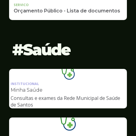
SERVICO
Orçamento Público - Lista de documentos
Saúde
Ilustração
da
INSTITUCIONAL
pagina
Minha Saúde
de
Consultas e exames da Rede Municipal de Saúde
Saúde
de Santos