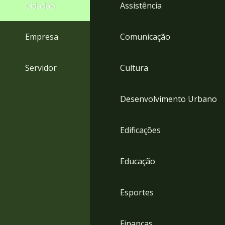
4
Cidadão
Assistência
Acessibilidade
5
Empresa
Comunicação
Servidor
Cultura
Desenvolvimento Urbano
Edificações
Educação
Esportes
Finanças