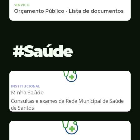
SERVICO
Orçamento Público - Lista de documentos
Saúde
Ilustração
da
INSTITUCIONAL
pagina
Minha Saúde
de
Consultas e exames da Rede Municipal de Saúde
Saúde
de Santos