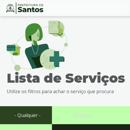
Ir
Conteúdo
para
o
conteúdo
1
Ir
para
o
menu
Lista de Serviços
2
Ir
para
Utilize os filtros para achar o serviço que procura
busca
3
Ir
para
- Qualquer -
- Qualquer -
o
rodapé