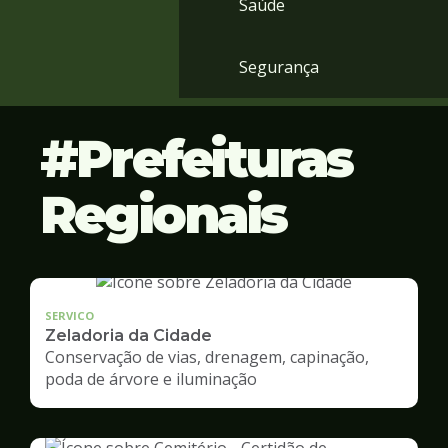
Saúde
Segurança
Prefeituras
Regionais
SERVICO
Zeladoria da Cidade
Conservação de vias, drenagem, capinação,
poda de árvore e iluminação