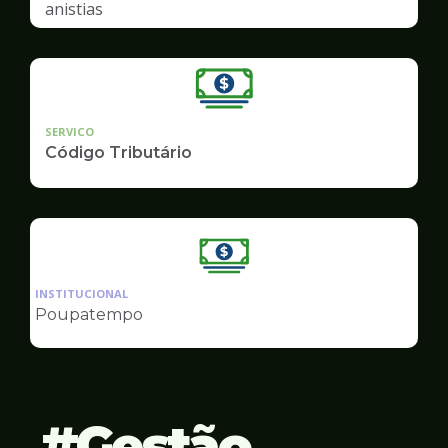
anistias
SERVICO
Código Tributário
Ilustração
da
INSTITUCIONAL
pagina
Poupatempo
de
Finanças
Gestão