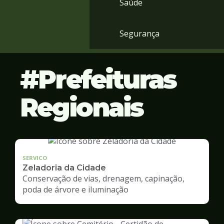
Saúde
Segurança
Prefeituras
Regionais
SERVICO
Zeladoria da Cidade
Conservação de vias, drenagem, capinação,
poda de árvore e iluminação