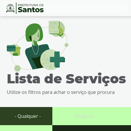
Ir
Conteúdo
para
o
conteúdo
1
Ir
para
o
menu
Lista de Serviços
2
Ir
para
Utilize os filtros para achar o serviço que procura
busca
3
Ir
para
- Qualquer -
- Qualquer -
o
rodapé