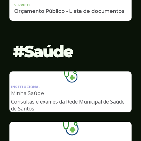
SERVICO
Orçamento Público - Lista de documentos
Saúde
Ilustração
da
INSTITUCIONAL
pagina
Minha Saúde
de
Consultas e exames da Rede Municipal de Saúde
Saúde
de Santos