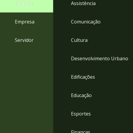
4
Cidadão
Assistência
Acessibilidade
5
Empresa
Comunicação
Servidor
Cultura
Desenvolvimento Urbano
Edificações
Educação
Esportes
Finanças