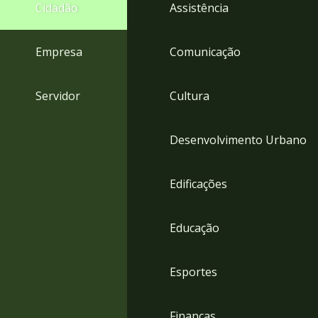
4
Cidadão
Assistência
Acessibilidade
5
Empresa
Comunicação
Servidor
Cultura
Desenvolvimento Urbano
Edificações
Educação
Esportes
Finanças