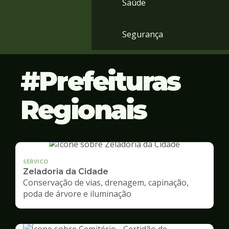
Saúde
Segurança
Prefeituras
Regionais
SERVICO
Zeladoria da Cidade
Conservação de vias, drenagem, capinação,
poda de árvore e iluminação