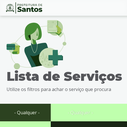
Ir
Conteúdo
para
o
conteúdo
1
Ir
para
o
menu
Lista de Serviços
2
Ir
para
Utilize os filtros para achar o serviço que procura
busca
3
Ir
para
- Qualquer -
- Qualquer -
o
rodapé