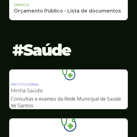
SERVICO
Orçamento Público - Lista de documentos
Saúde
Ilustração
da
INSTITUCIONAL
pagina
Minha Saúde
de
Consultas e exames da Rede Municipal de Saúde
Saúde
de Santos