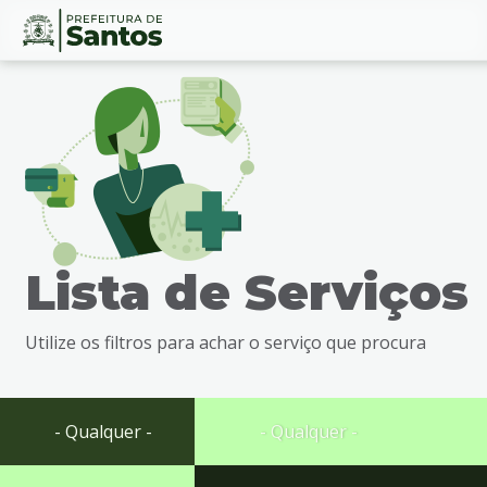
Ir
Conteúdo
para
o
conteúdo
1
Ir
para
o
menu
Lista de Serviços
2
Ir
para
Utilize os filtros para achar o serviço que procura
busca
3
Ir
para
- Qualquer -
- Qualquer -
o
rodapé