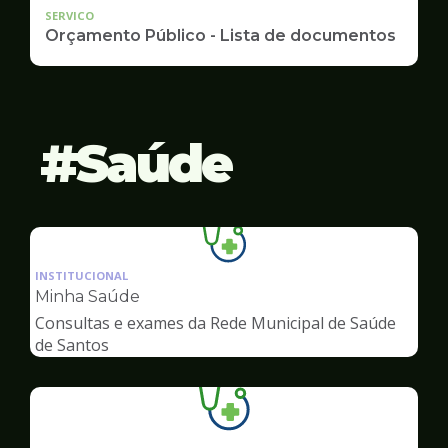
SERVICO
Orçamento Público - Lista de documentos
Saúde
Ilustração
da
INSTITUCIONAL
pagina
Minha Saúde
de
Consultas e exames da Rede Municipal de Saúde
Saúde
de Santos