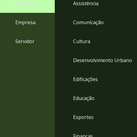
4
Cidadão
Assistência
Acessibilidade
5
Empresa
Comunicação
Servidor
Cultura
Desenvolvimento Urbano
Edificações
Educação
Esportes
Finanças