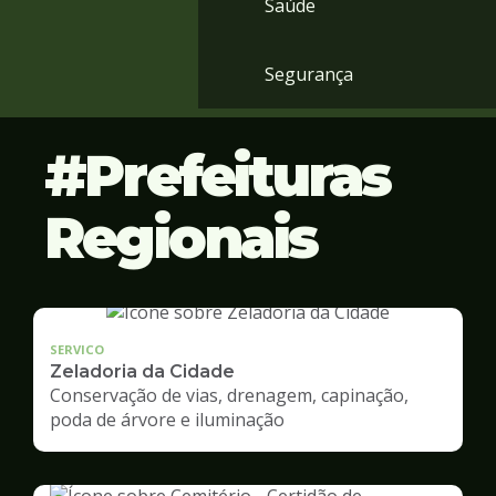
Saúde
Segurança
Prefeituras
Regionais
SERVICO
Zeladoria da Cidade
Conservação de vias, drenagem, capinação,
poda de árvore e iluminação