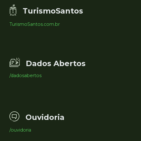
TurismoSantos
TurismoSantos.com.br
Dados Abertos
/dadosabertos
Ouvidoria
/ouvidoria