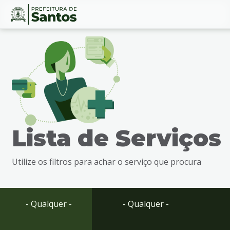
Ir
Conteúdo
para
o
conteúdo
1
Ir
para
o
menu
Lista de Serviços
2
Ir
para
Utilize os filtros para achar o serviço que procura
busca
3
Ir
para
- Qualquer -
- Qualquer -
o
rodapé