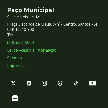
Contato
Paço Municipal
e
Sede Administrativa
Praça Visconde de Mauá, s/nº - Centro, Santos - SP,
Redes
CEP 11010-900
Tel:
Sociais
(13) 3201-5000
Lei de Acesso à Informação
Sitemap
Imprensa