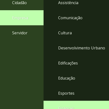
4
Cidadão
Assistência
Acessibilidade
5
Empresa
Comunicação
Servidor
Cultura
Desenvolvimento Urbano
Edificações
Educação
Esportes
Finanças