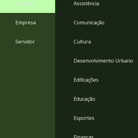
4
Cidadão
Assistência
Acessibilidade
5
Empresa
Comunicação
Servidor
Cultura
Desenvolvimento Urbano
Edificações
Educação
Esportes
Finanças