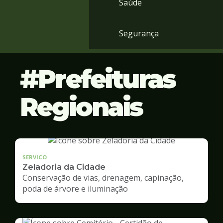
Saúde
Segurança
Prefeituras
Regionais
SERVICO
Zeladoria da Cidade
Conservação de vias, drenagem, capinação,
poda de árvore e iluminação