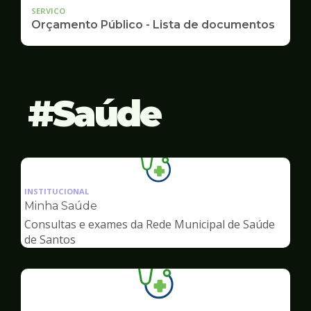
SERVICO
Orçamento Público - Lista de documentos
Saúde
Ilustração
da
INSTITUCIONAL
pagina
Minha Saúde
de
Consultas e exames da Rede Municipal de Saúde
Saúde
de Santos