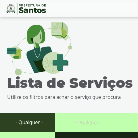
Ir
Conteúdo
para
o
conteúdo
1
Ir
para
o
menu
Lista de Serviços
2
Ir
para
Utilize os filtros para achar o serviço que procura
busca
3
Ir
para
- Qualquer -
- Qualquer -
o
rodapé