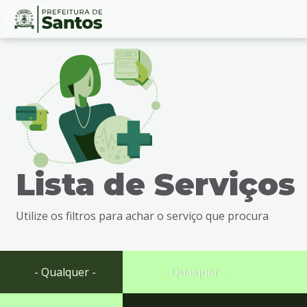
Ir
Conteúdo
para
o
conteúdo
1
Ir
para
o
menu
Lista de Serviços
2
Ir
para
Utilize os filtros para achar o serviço que procura
busca
3
Ir
para
- Qualquer -
- Qualquer -
o
rodapé