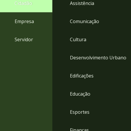
4
Cidadão
Assistência
Acessibilidade
5
Empresa
Comunicação
Servidor
Cultura
Desenvolvimento Urbano
Edificações
Educação
Esportes
Finanças