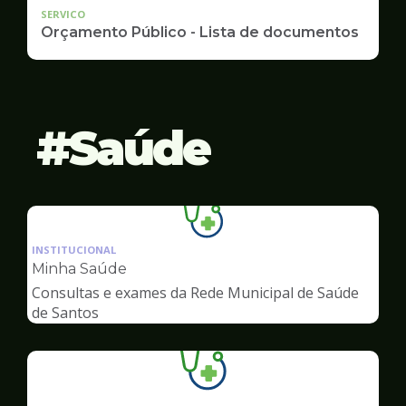
SERVICO
Orçamento Público - Lista de documentos
Saúde
Ilustração
da
INSTITUCIONAL
pagina
Minha Saúde
de
Consultas e exames da Rede Municipal de Saúde
Saúde
de Santos