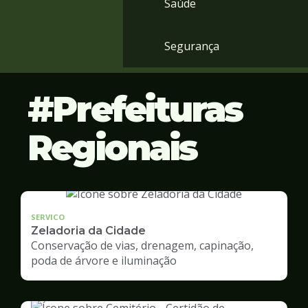
Saúde
Segurança
Prefeituras
Regionais
SERVICO
Zeladoria da Cidade
Conservação de vias, drenagem, capinação,
poda de árvore e iluminação