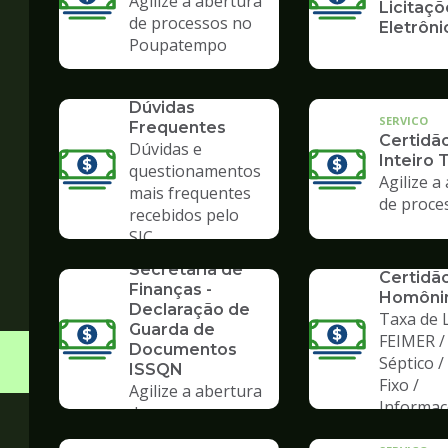
Agilize a abertura
Licitaçõ
de processos no
Eletrôni
Poupatempo
SERVICO
Dúvidas
SERVICO
Frequentes
Certidã
Dúvidas e
Inteiro 
questionamentos
Agilize a
mais frequentes
de proce
recebidos pelo
SERVICO
SIC
Formulários da
SERVICO
Secretaria de
Certidã
Finanças -
Homôni
Declaração de
Taxa de L
Guarda de
FEIMER /
Documentos
Séptico 
ISSQN
Fixo /
Agilize a abertura
Informa
de processos no
Poupatempo