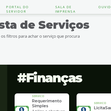
PORTAL DO
SALA DE
OUVID
SERVIDOR
IMPRENSA
ista de Serviços
e os filtros para achar o serviço que procura
Finanças
SERVICO
Requerimento
SERVICO
Simples
LicitaSa