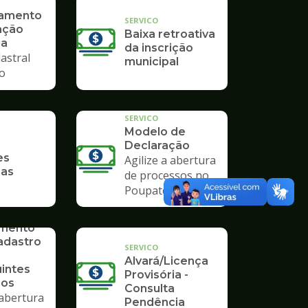
ramento
SERVICO
ação
Baixa retroativa
ia
da inscrição
astral
municipal
io
SERVICO
Modelo de
Declaração
es
Agilize a abertura
ias
de processos no
Poupatempo
imento
adastro
SERVICO
Alvará/Licença
uintes
Provisória -
ios
Consulta
 abertura
Pendência