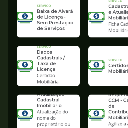
SERVICO
SERVICO
Cadast
Baixa de Alvará
e Atuali
de Licença -
Mobiliár
Sem Prestação
Ficha Cad
de Serviços
Mobiliár
SERVICO
Dados
Cadastrais /
SERVICO
Taxa de
Certidõ
Licença
Mobiliár
Certidão
Mobiliária
SERVICO
SERVICO
Atualização
Requer
Cadastral
CCM - C
Imobiliário
de
Atualização do
Contrib
nome do
Mobiliár
Agilize a
proprietário ou