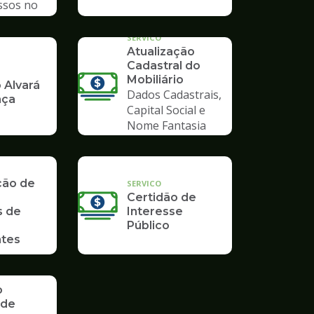
ssos no
mpo
SERVICO
Atualização
Cadastral do
Mobiliário
 Alvará
Dados Cadastrais,
nça
Capital Social e
Nome Fantasia
ção de
SERVICO
Certidão de
s de
Interesse
Público
tes
o
 de