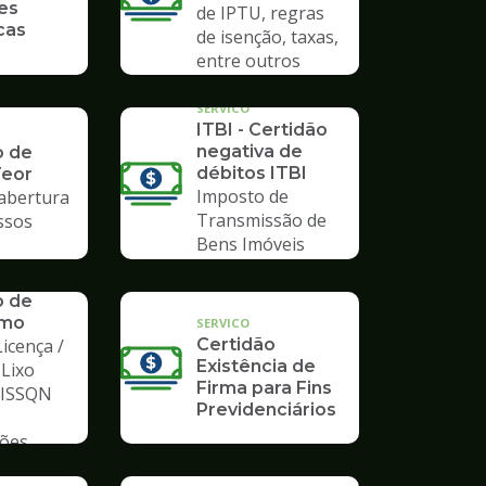
es
de IPTU, regras
cas
de isenção, taxas,
entre outros
SERVICO
ITBI - Certidão
negativa de
o de
débitos ITBI
Teor
Imposto de
 abertura
Transmissão de
ssos
Bens Imóveis
o de
mo
SERVICO
icença /
Certidão
Existência de
 Lixo
Firma para Fins
/ ISSQN
Previdenciários
ções