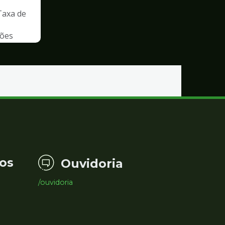
Taxa de
ções
os
Ouvidoria
/ouvidoria