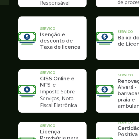
de proce
Responsável
Poupate
Tributário
SERVICO
SERVICO
Isenção e
Baixa do
desconto de
de Lice
Taxa de licença
SERVICO
SERVICO
GISS Online e
Renova
NFS-e
Alvará -
Imposto Sobre
barraca
Serviços, Nota
praia e
Fiscal Eletrônica
ambulan
SERVICO
SERVICO
Certidã
Licença
Positiva
Provisória para