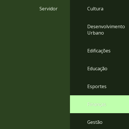
4
Servidor
Cultura
Acessibilidade
5
Desenvolvimento
Urbano
Edificações
Educação
Esportes
Finanças
Gestão