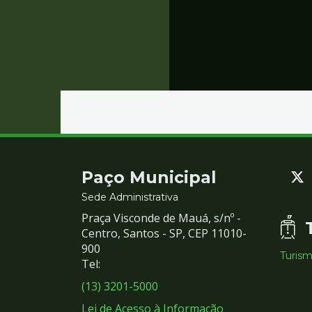
Contato
Paço Municipal
e
Sede Administrativa
Praça Visconde de Mauá, s/nº -
Redes
Centro, Santos - SP, CEP 11010-
900
Turis
Sociais
Tel:
(13) 3201-5000
Lei de Acesso à Informação