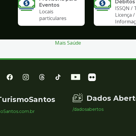
Débitos
Eventos
ISSQN / 
Locais
Licença /
particulares
Informa
Mais Saúde
Dados Abert
TurismoSantos
/dadosabertos
moSantos.com.br