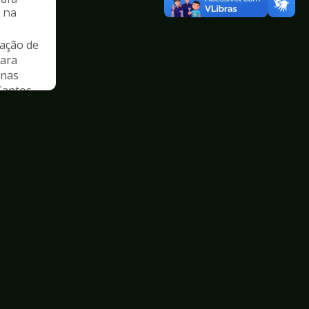
s na
ação de
para
 nas
Santos