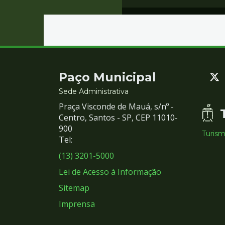
Contato
Paço Municipal
e
Sede Administrativa
Praça Visconde de Mauá, s/nº -
Redes
Centro, Santos - SP, CEP 11010-
900
Turis
Sociais
Tel:
(13) 3201-5000
Lei de Acesso à Informação
Sitemap
Imprensa