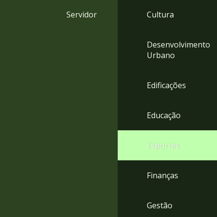
4
Servidor
Cultura
Acessibilidade
5
Desenvolvimento
Urbano
Edificações
Educação
Esportes
Finanças
Gestão