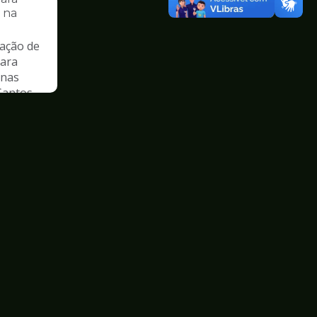
s na
ação de
para
 nas
Santos