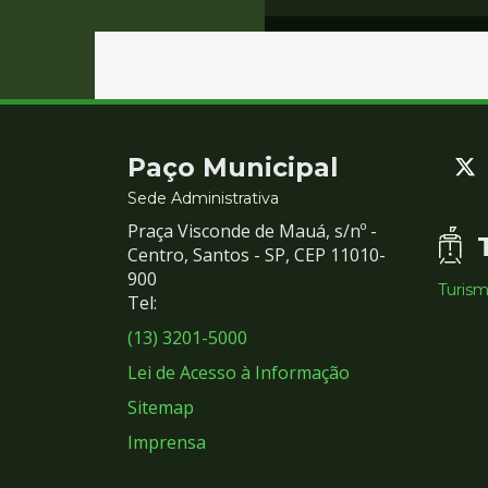
Contato
Paço Municipal
e
Sede Administrativa
Praça Visconde de Mauá, s/nº -
Redes
Centro, Santos - SP, CEP 11010-
900
Turis
Sociais
Tel:
(13) 3201-5000
Lei de Acesso à Informação
Sitemap
Imprensa