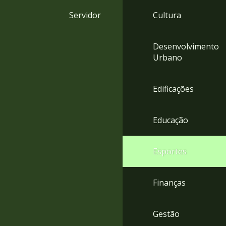
4
Servidor
Cultura
Acessibilidade
5
Desenvolvimento
Urbano
Edificações
Educação
Esportes
Finanças
Gestão