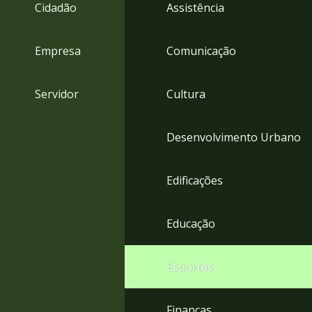
4
Cidadão
Assistência
Acessibilidade
5
Empresa
Comunicação
Servidor
Cultura
Desenvolvimento Urbano
Edificações
Educação
Esportes
Finanças