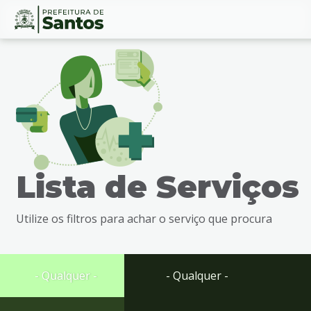
Ir
Conteúdo
para
o
conteúdo
1
Ir
para
o
menu
Lista de Serviços
2
Ir
para
Utilize os filtros para achar o serviço que procura
busca
3
Ir
para
- Qualquer -
- Qualquer -
o
rodapé