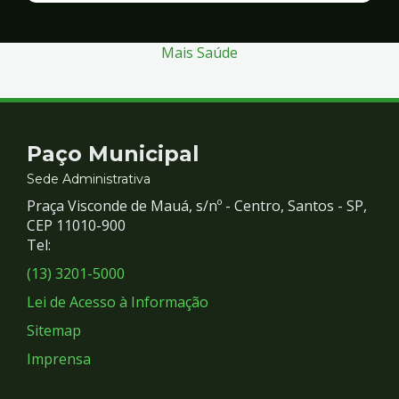
Segurança
Mais Saúde
Contato
Paço Municipal
e
Sede Administrativa
Praça Visconde de Mauá, s/nº - Centro, Santos - SP,
Redes
CEP 11010-900
Tel:
Sociais
(13) 3201-5000
Lei de Acesso à Informação
Sitemap
Imprensa