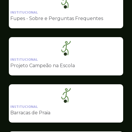
Ilustração
da
INSTITUCIONAL
pagina
Fupes - Sobre e Perguntas Frequentes
de
Esportes
Ilustração
da
INSTITUCIONAL
pagina
Projeto Campeão na Escola
de
Esportes
Ilustração
da
INSTITUCIONAL
pagina
Barracas de Praia
de
Esportes