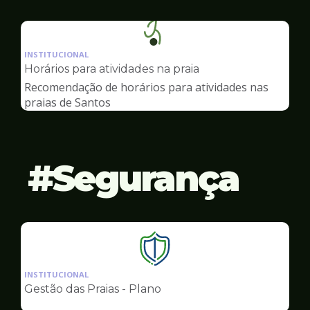
Ilustração
da
INSTITUCIONAL
pagina
Horários para atividades na praia
de
Recomendação de horários para atividades nas
Esportes
praias de Santos
Segurança
Ilustração
da
INSTITUCIONAL
pagina
Gestão das Praias - Plano
de