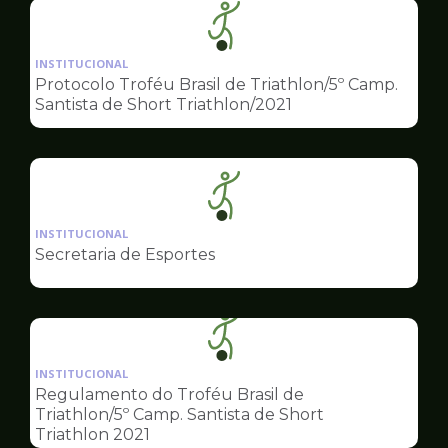
Ilustração
da
INSTITUCIONAL
pagina
Protocolo Troféu Brasil de Triathlon/5º Camp.
de
Santista de Short Triathlon/2021
Esportes
Ilustração
da
INSTITUCIONAL
pagina
Secretaria de Esportes
de
Esportes
Ilustração
da
INSTITUCIONAL
pagina
Regulamento do Troféu Brasil de
de
Triathlon/5º Camp. Santista de Short
Esportes
Triathlon 2021