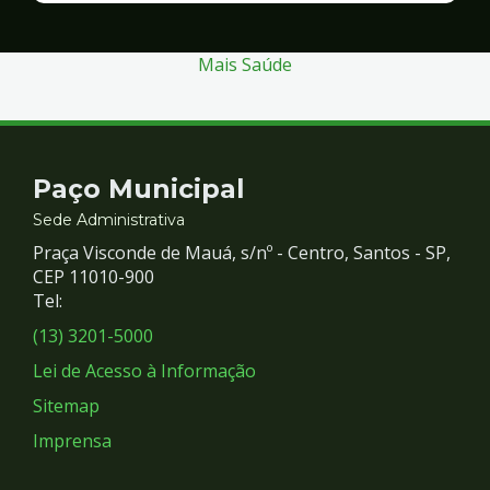
Segurança
Mais Saúde
Contato
Paço Municipal
e
Sede Administrativa
Praça Visconde de Mauá, s/nº - Centro, Santos - SP,
Redes
CEP 11010-900
Tel:
Sociais
(13) 3201-5000
Lei de Acesso à Informação
Sitemap
Imprensa