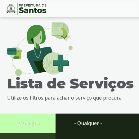
Ir
Conteúdo
para
o
conteúdo
1
Ir
para
o
menu
Lista de Serviços
2
Ir
para
Utilize os filtros para achar o serviço que procura
busca
3
Ir
para
- Qualquer -
- Qualquer -
o
rodapé