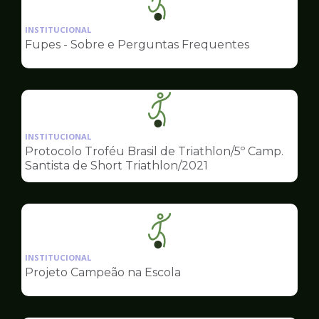
Ilustração
da
INSTITUCIONAL
pagina
Fupes - Sobre e Perguntas Frequentes
de
Esportes
Ilustração
da
INSTITUCIONAL
pagina
Protocolo Troféu Brasil de Triathlon/5º Camp.
de
Santista de Short Triathlon/2021
Esportes
Ilustração
da
INSTITUCIONAL
pagina
Projeto Campeão na Escola
de
Esportes