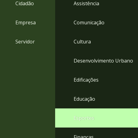
4
Cidadão
Assistência
Acessibilidade
5
Empresa
Comunicação
Servidor
Cultura
Desenvolvimento Urbano
Edificações
Educação
Esportes
Finanças