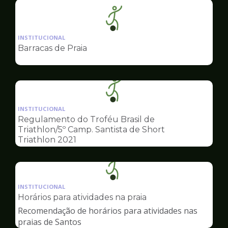
Ilustração
da
INSTITUCIONAL
pagina
Barracas de Praia
de
Esportes
Ilustração
da
INSTITUCIONAL
pagina
Regulamento do Troféu Brasil de
de
Triathlon/5º Camp. Santista de Short
Esportes
Triathlon 2021
Ilustração
da
INSTITUCIONAL
pagina
Horários para atividades na praia
de
Recomendação de horários para atividades nas
Esportes
praias de Santos