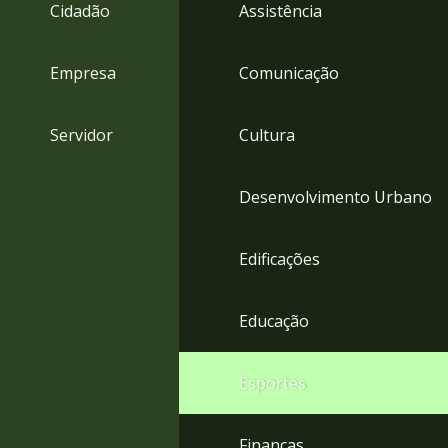
4
Cidadão
Assistência
Acessibilidade
5
Empresa
Comunicação
Servidor
Cultura
Desenvolvimento Urbano
Edificações
Educação
Esportes
Finanças