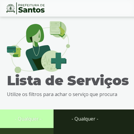
Ir
Conteúdo
para
o
conteúdo
1
Ir
para
o
menu
Lista de Serviços
2
Ir
para
Utilize os filtros para achar o serviço que procura
busca
3
Ir
para
- Qualquer -
- Qualquer -
o
rodapé