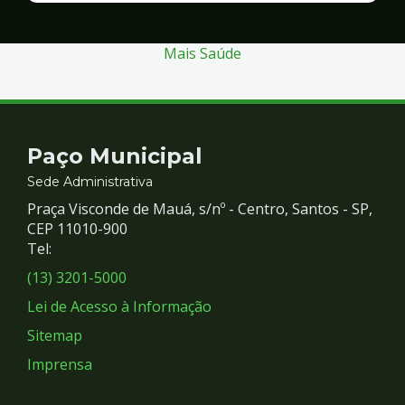
Segurança
Mais Saúde
Contato
Paço Municipal
e
Sede Administrativa
Praça Visconde de Mauá, s/nº - Centro, Santos - SP,
Redes
CEP 11010-900
Tel:
Sociais
(13) 3201-5000
Lei de Acesso à Informação
Sitemap
Imprensa