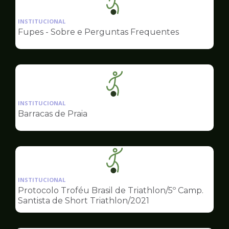
Ilustração
da
INSTITUCIONAL
pagina
Fupes - Sobre e Perguntas Frequentes
de
Esportes
Ilustração
da
INSTITUCIONAL
pagina
Barracas de Praia
de
Esportes
Ilustração
da
INSTITUCIONAL
pagina
Protocolo Troféu Brasil de Triathlon/5º Camp.
de
Santista de Short Triathlon/2021
Esportes