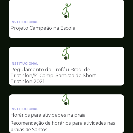
Ilustração
da
INSTITUCIONAL
pagina
Projeto Campeão na Escola
de
Esportes
Ilustração
da
INSTITUCIONAL
pagina
Regulamento do Troféu Brasil de
de
Triathlon/5º Camp. Santista de Short
Esportes
Triathlon 2021
Ilustração
da
INSTITUCIONAL
pagina
Horários para atividades na praia
de
Recomendação de horários para atividades nas
Esportes
praias de Santos