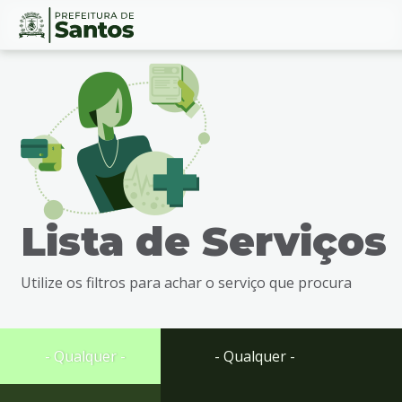
Ir
Conteúdo
para
o
conteúdo
1
Ir
para
o
menu
Lista de Serviços
2
Ir
para
Utilize os filtros para achar o serviço que procura
busca
3
Ir
para
- Qualquer -
- Qualquer -
o
rodapé