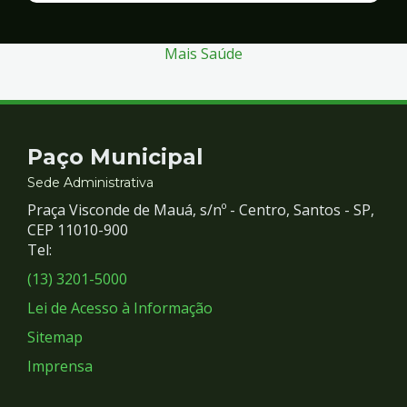
Segurança
Mais Saúde
Contato
Paço Municipal
e
Sede Administrativa
Praça Visconde de Mauá, s/nº - Centro, Santos - SP,
Redes
CEP 11010-900
Tel:
Sociais
(13) 3201-5000
Lei de Acesso à Informação
Sitemap
Imprensa