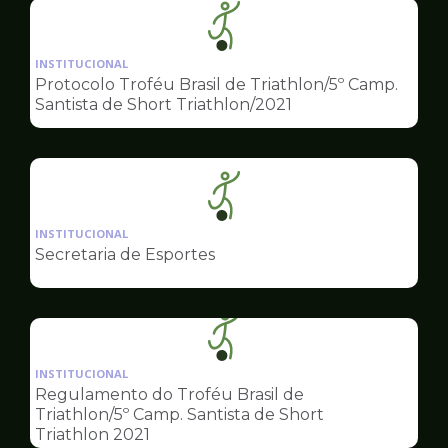
Ilustração
da
INSTITUCIONAL
pagina
Protocolo Troféu Brasil de Triathlon/5º Camp.
de
Santista de Short Triathlon/2021
Esportes
Ilustração
da
INSTITUCIONAL
pagina
Secretaria de Esportes
de
Esportes
Ilustração
da
INSTITUCIONAL
pagina
Regulamento do Troféu Brasil de
de
Triathlon/5º Camp. Santista de Short
Esportes
Triathlon 2021