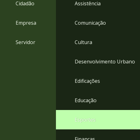
4
Cidadão
Assistência
Acessibilidade
5
Empresa
Comunicação
Servidor
Cultura
Desenvolvimento Urbano
Edificações
Educação
Esportes
Finanças