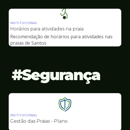
Ilustração
da
INSTITUCIONAL
pagina
Horários para atividades na praia
de
Recomendação de horários para atividades nas
Esportes
praias de Santos
Segurança
Ilustração
da
INSTITUCIONAL
pagina
Gestão das Praias - Plano
de