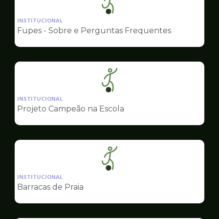
Ilustração
da
INSTITUCIONAL
pagina
Fupes - Sobre e Perguntas Frequentes
de
Esportes
Ilustração
da
INSTITUCIONAL
pagina
Projeto Campeão na Escola
de
Esportes
Ilustração
da
INSTITUCIONAL
pagina
Barracas de Praia
de
Esportes