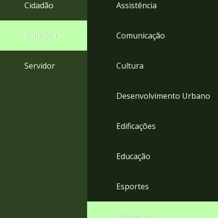
4
Cidadão
Assistência
Acessibilidade
5
Empresa
Comunicação
Servidor
Cultura
Desenvolvimento Urbano
Edificações
Educação
Esportes
Finanças