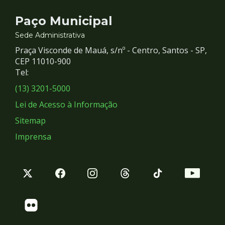
Contato
Paço Municipal
e
Sede Administrativa
Praça Visconde de Mauá, s/nº - Centro, Santos - SP,
Redes
CEP 11010-900
Tel:
Sociais
(13) 3201-5000
Lei de Acesso à Informação
Sitemap
Imprensa