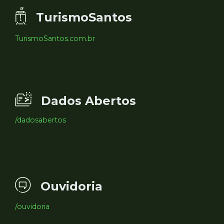
TurismoSantos
TurismoSantos.com.br
Dados Abertos
/dadosabertos
Ouvidoria
/ouvidoria