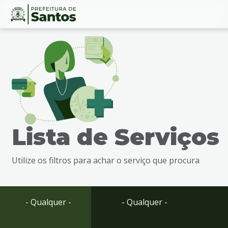
Ir
Conteúdo
para
o
conteúdo
1
Ir
para
o
menu
Lista de Serviços
2
Ir
para
Utilize os filtros para achar o serviço que procura
busca
3
Ir
para
- Qualquer -
- Qualquer -
o
rodapé