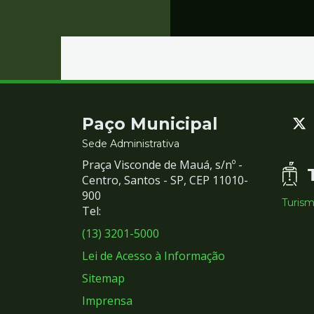
Contato
Paço Municipal
e
Sede Administrativa
Praça Visconde de Mauá, s/nº -
Redes
Centro, Santos - SP, CEP 11010-
900
Turis
Sociais
Tel:
(13) 3201-5000
Lei de Acesso à Informação
Sitemap
Imprensa