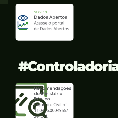
SERVICO
Dados Abertos
Acesse o portal
de Dados Abertos
Controladori
SERVICO
Recomendações
do Ministério
Público
Inquérito Civil nº
11.0426.0004955/
2013-1