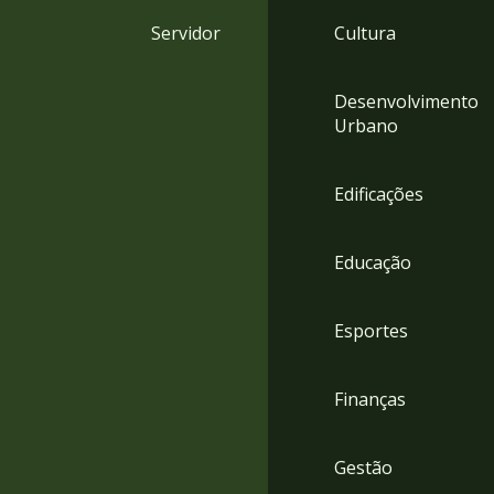
4
Servidor
Cultura
Acessibilidade
5
Desenvolvimento
Urbano
Edificações
Educação
Esportes
Finanças
Gestão