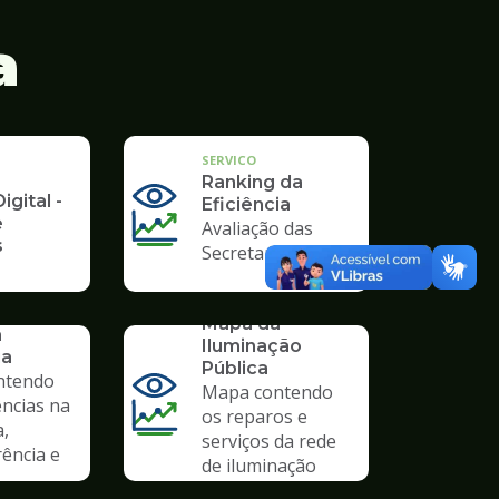
a
SERVICO
Ranking da
igital -
Eficiência
e
Avaliação das
s
Secretarias
SERVICO
Mapa da
a
Iluminação
ia
Pública
ntendo
Mapa contendo
ências na
os reparos e
a,
serviços da rede
ência e
de iluminação
pública.