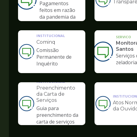
Transparê
Ilustração
Pagamentos
da
feitos em razão
pagina
da pandemia da
de
COVID-19
Ouvidoria
INSTITUCIONAL
SERVICO
Cominq
Monitor
Santos
Comissão
Ilustração
Serviços 
Permanente de
da
zeladoria
Inquérito
pagina
de
Ouvidoria
INSTITUCIONAL
Preenchimento
da Carta de
INSTITUCION
Serviços
Atos Norm
Ilustração
Ilustração
Guia para
da Ouvido
da
da
preenchimento da
pagina
pagina
carta de serviços
de
de
Ouvidoria
Ouvidoria