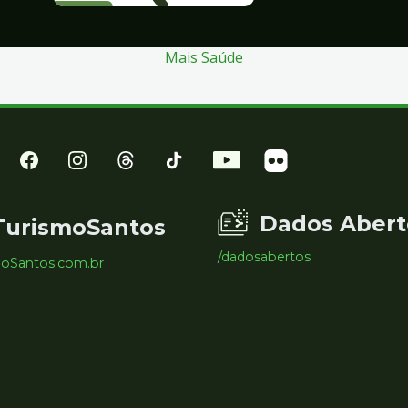
Mais Saúde
Dados Abert
TurismoSantos
/dadosabertos
moSantos.com.br