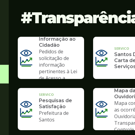
Transparênci
SERVICO
SIC - Serviço de
Informação ao
Cidadão
SERVICO
Pedidos de
Santos D
solicitação de
Carta d
informação
Serviço
pertinentes à Lei
de Acesso a
Informação
SERVICO
Mapa d
SERVICO
Ouvidor
Pesquisas de
Mapa co
Satisfação
as ocorr
Prefeitura de
Ouvidori
Santos
Transpar
Controle