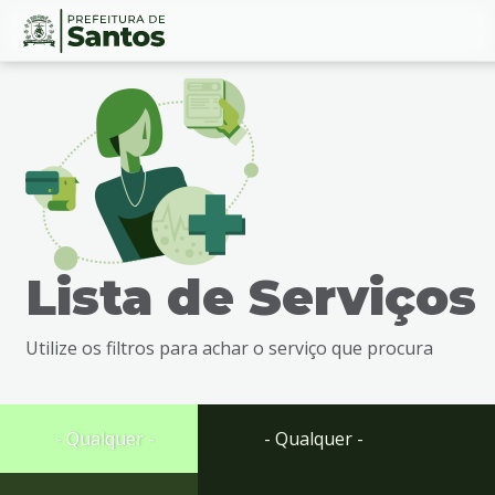
Ir
Conteúdo
para
o
conteúdo
1
Ir
para
o
menu
Lista de Serviços
2
Ir
para
Utilize os filtros para achar o serviço que procura
busca
3
Ir
para
- Qualquer -
- Qualquer -
o
rodapé