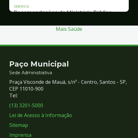
SERVICO
Recomendações do Ministério Público
Inquérito Civil nº 11.0426.0004955/2013-1
Mais Saúde
Contato
Paço Municipal
e
Sede Administrativa
Praça Visconde de Mauá, s/nº - Centro, Santos - SP,
Redes
CEP 11010-900
Tel:
Sociais
(13) 3201-5000
Lei de Acesso à Informação
Sitemap
Imprensa