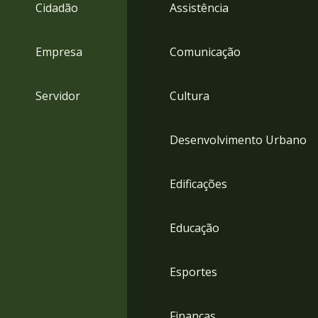
4
Cidadão
Assistência
Acessibilidade
5
Empresa
Comunicação
Servidor
Cultura
Desenvolvimento Urbano
Edificações
Educação
Esportes
Finanças