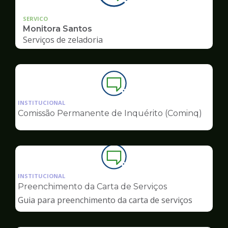
SERVICO
Monitora Santos
Serviços de zeladoria
Ilustração
da
INSTITUCIONAL
pagina
Comissão Permanente de Inquérito (Cominq)
de
Ouvidoria
Ilustração
da
INSTITUCIONAL
pagina
Preenchimento da Carta de Serviços
de
Guia para preenchimento da carta de serviços
Ouvidoria