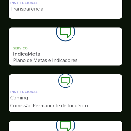
da
INSTITUCIONAL
pagina
Transparência
de
Ouvidoria
SERVICO
IndicaMeta
Plano de Metas e Indicadores
Ilustração
da
INSTITUCIONAL
pagina
Cominq
de
Comissão Permanente de Inquérito
Ouvidoria