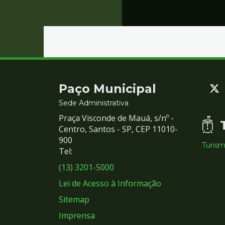
Contato
Paço Municipal
e
Sede Administrativa
Praça Visconde de Mauá, s/nº -
Redes
Centro, Santos - SP, CEP 11010-
900
Turis
Sociais
Tel:
(13) 3201-5000
Lei de Acesso à Informação
Sitemap
Imprensa