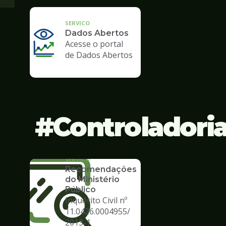
SERVICO
Dados Abertos
Acesse o portal
de Dados Abertos
Controladori
SERVICO
Recomendações
do Ministério
Público
Inquérito Civil nº
11.0426.0004955/
2013-1