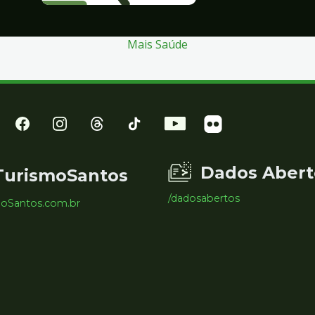
Mais Saúde
Dados Abert
TurismoSantos
/dadosabertos
moSantos.com.br