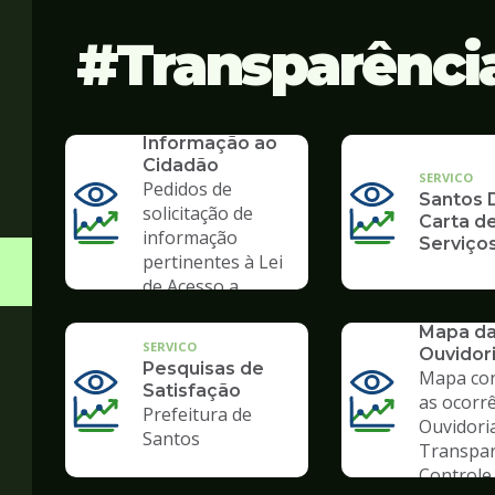
Transparênci
SERVICO
SIC - Serviço de
Informação ao
Cidadão
SERVICO
Pedidos de
Santos D
solicitação de
Carta d
informação
Serviço
pertinentes à Lei
de Acesso a
Informação
SERVICO
Mapa d
SERVICO
Ouvidor
Pesquisas de
Mapa co
Satisfação
as ocorr
Prefeitura de
Ouvidori
Santos
Transpar
Controle