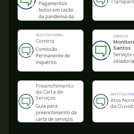
Transparê
Ilustração
Pagamentos
da
feitos em razão
pagina
da pandemia da
de
COVID-19
Ouvidoria
INSTITUCIONAL
SERVICO
Cominq
Monitor
Santos
Comissão
Ilustração
Serviços 
Permanente de
da
zeladoria
Inquérito
pagina
de
Ouvidoria
INSTITUCIONAL
Preenchimento
da Carta de
INSTITUCION
Serviços
Atos Norm
Ilustração
Ilustração
Guia para
da Ouvido
da
da
preenchimento da
pagina
pagina
carta de serviços
de
de
Ouvidoria
Ouvidoria