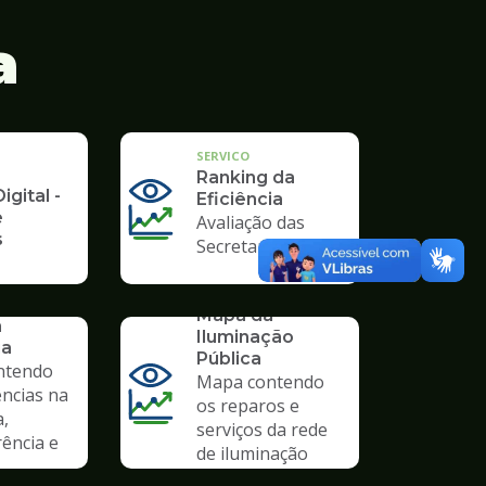
a
SERVICO
Ranking da
igital -
Eficiência
e
Avaliação das
s
Secretarias
SERVICO
Mapa da
a
Iluminação
ia
Pública
ntendo
Mapa contendo
ências na
os reparos e
a,
serviços da rede
ência e
de iluminação
pública.