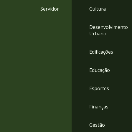
4
Servidor
Cultura
Acessibilidade
5
Desenvolvimento
Urbano
Edificações
Educação
Esportes
Finanças
Gestão