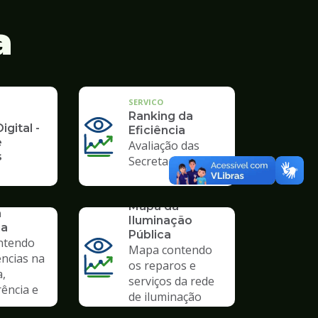
a
SERVICO
Ranking da
igital -
Eficiência
e
Avaliação das
s
Secretarias
SERVICO
Mapa da
a
Iluminação
ia
Pública
ntendo
Mapa contendo
ências na
os reparos e
a,
serviços da rede
ência e
de iluminação
pública.