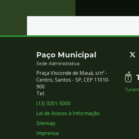
Contato
Paço Municipal
e
Sede Administrativa
Praça Visconde de Mauá, s/nº -
Redes
Centro, Santos - SP, CEP 11010-
900
Turis
Sociais
Tel:
(13) 3201-5000
Lei de Acesso à Informação
Sitemap
Imprensa