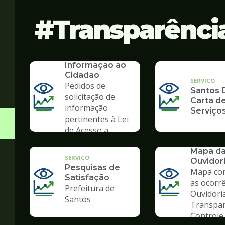
Transparênci
SERVICO
SIC - Serviço de
Informação ao
Cidadão
SERVICO
Pedidos de
Santos D
solicitação de
Carta d
informação
Serviço
pertinentes à Lei
de Acesso a
Informação
SERVICO
Mapa d
SERVICO
Ouvidor
Pesquisas de
Mapa co
Satisfação
as ocorr
Prefeitura de
Ouvidori
Santos
Transpar
Controle