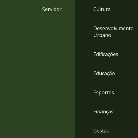
4
Servidor
Cultura
Acessibilidade
5
Desenvolvimento
Urbano
Edificações
Educação
Esportes
Finanças
Gestão