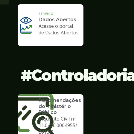
SERVICO
Dados Abertos
Acesse o portal
de Dados Abertos
Controladori
SERVICO
Recomendações
do Ministério
Público
Inquérito Civil nº
11.0426.0004955/
2013-1