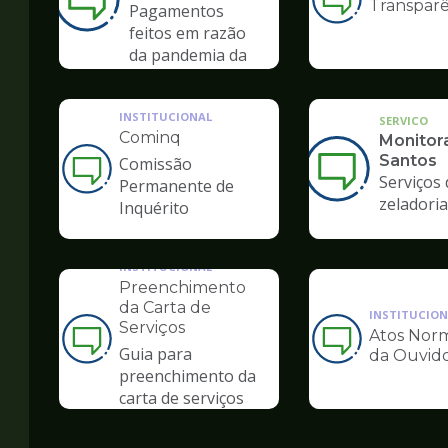
Transparê
Ilustração
Pagamentos
da
feitos em razão
pagina
da pandemia da
de
COVID-19
Ouvidoria
INSTITUCIONAL
SERVICO
Cominq
Monitor
Santos
Comissão
Ilustração
Serviços 
Permanente de
da
zeladoria
Inquérito
pagina
de
Ouvidoria
INSTITUCIONAL
Preenchimento
da Carta de
INSTITUCION
Serviços
Atos Norm
Ilustração
Ilustração
Guia para
da Ouvido
da
da
preenchimento da
pagina
pagina
carta de serviços
de
de
Ouvidoria
Ouvidoria