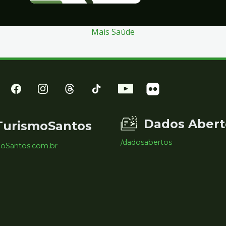
Mais Saúde
Dados Abert
TurismoSantos
/dadosabertos
moSantos.com.br