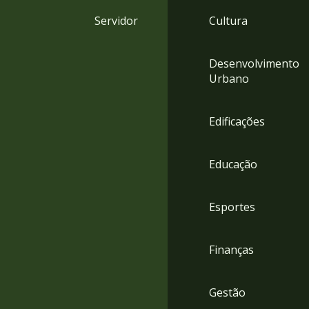
4
Servidor
Cultura
Acessibilidade
5
Desenvolvimento
Urbano
Edificações
Educação
Esportes
Finanças
Gestão