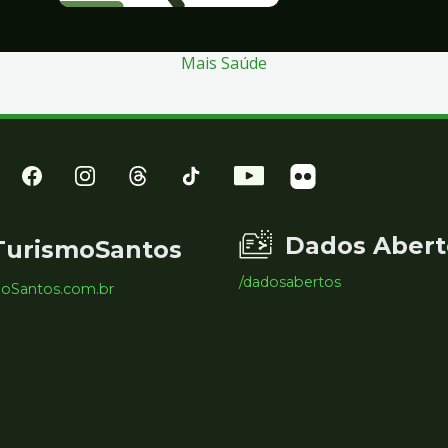
Mais Saúde
Dados Abert
TurismoSantos
/dadosabertos
moSantos.com.br