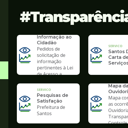
Transparênci
SERVICO
SIC - Serviço de
Informação ao
Cidadão
SERVICO
Pedidos de
Santos D
solicitação de
Carta d
informação
Serviço
pertinentes à Lei
de Acesso a
Informação
SERVICO
Mapa d
SERVICO
Ouvidor
Pesquisas de
Mapa co
Satisfação
as ocorr
Prefeitura de
Ouvidori
Santos
Transpar
Controle