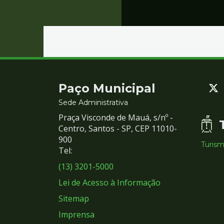
Contato
Paço Municipal
e
Sede Administrativa
Praça Visconde de Mauá, s/nº -
Redes
Centro, Santos - SP, CEP 11010-
900
Turis
Sociais
Tel:
(13) 3201-5000
Lei de Acesso à Informação
Sitemap
Imprensa