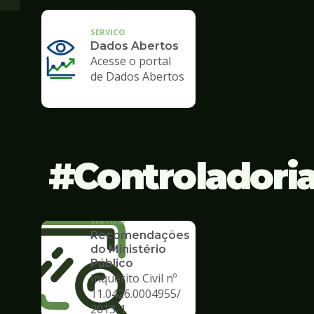
SERVICO
Dados Abertos
Acesse o portal
de Dados Abertos
Controladori
SERVICO
Recomendações
do Ministério
Público
Inquérito Civil nº
11.0426.0004955/
2013-1