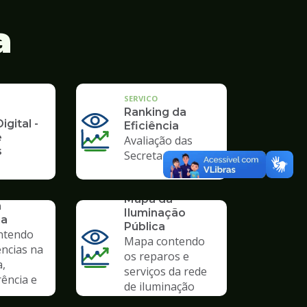
a
SERVICO
Ranking da
igital -
Eficiência
e
Avaliação das
s
Secretarias
SERVICO
Mapa da
a
Iluminação
ia
Pública
ntendo
Mapa contendo
ências na
os reparos e
a,
serviços da rede
ência e
de iluminação
pública.