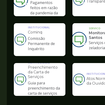
Transparê
Ilustração
Pagamentos
da
feitos em razão
pagina
da pandemia da
de
COVID-19
Ouvidoria
INSTITUCIONAL
SERVICO
Cominq
Monitor
Santos
Comissão
Ilustração
Serviços 
Permanente de
da
zeladoria
Inquérito
pagina
de
Ouvidoria
INSTITUCIONAL
Preenchimento
da Carta de
INSTITUCION
Serviços
Atos Norm
Ilustração
Ilustração
Guia para
da Ouvido
da
da
preenchimento da
pagina
pagina
carta de serviços
de
de
Ouvidoria
Ouvidoria