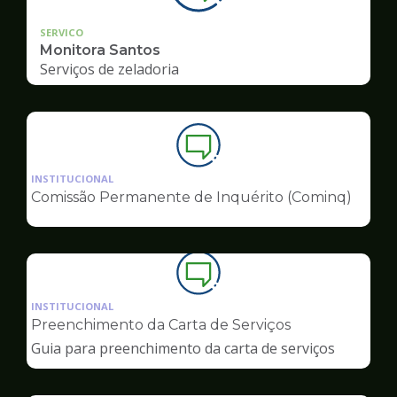
SERVICO
Monitora Santos
Serviços de zeladoria
Ilustração
da
INSTITUCIONAL
pagina
Comissão Permanente de Inquérito (Cominq)
de
Ouvidoria
Ilustração
da
INSTITUCIONAL
pagina
Preenchimento da Carta de Serviços
de
Guia para preenchimento da carta de serviços
Ouvidoria