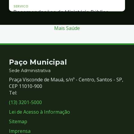
SERVICO
Recomendações do Ministério Público
Inquérito Civil nº 11.0426.0004955/2013-1
Mais Saúde
Contato
Paço Municipal
e
Sede Administrativa
Praça Visconde de Mauá, s/nº - Centro, Santos - SP,
Redes
CEP 11010-900
Tel:
Sociais
(13) 3201-5000
Lei de Acesso à Informação
Sitemap
Imprensa