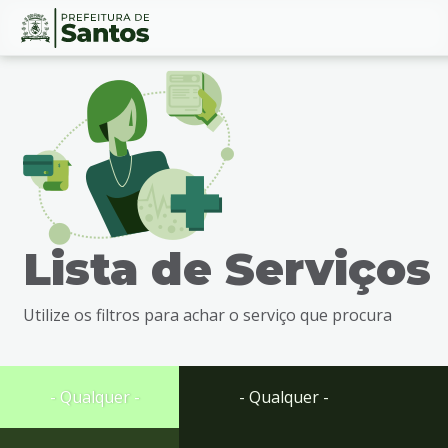
Ir
Conteúdo
para
o
conteúdo
1
Ir
para
o
menu
Lista de Serviços
2
Ir
para
Utilize os filtros para achar o serviço que procura
busca
3
Ir
para
- Qualquer -
- Qualquer -
o
rodapé