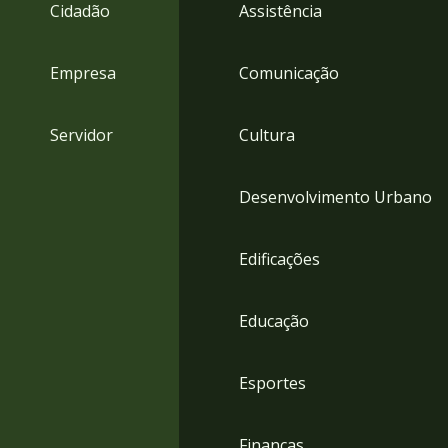
4
Cidadão
Assistência
Acessibilidade
5
Empresa
Comunicação
Servidor
Cultura
Desenvolvimento Urbano
Edificações
Educação
Esportes
Finanças