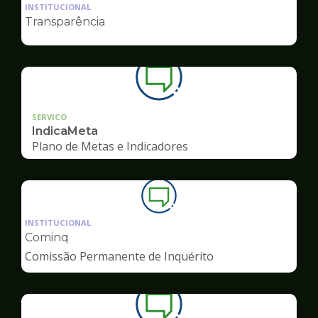
da
INSTITUCIONAL
pagina
Transparência
de
Ouvidoria
SERVICO
IndicaMeta
Plano de Metas e Indicadores
Ilustração
da
INSTITUCIONAL
pagina
Cominq
de
Comissão Permanente de Inquérito
Ouvidoria