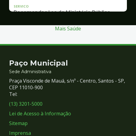
SERVICO
Recomendações do Ministério Público
Inquérito Civil nº 11.0426.0004955/2013-1
Mais Saúde
Contato
Paço Municipal
e
Sede Administrativa
Praça Visconde de Mauá, s/nº - Centro, Santos - SP,
Redes
CEP 11010-900
Tel:
Sociais
(13) 3201-5000
Lei de Acesso à Informação
Sitemap
Imprensa