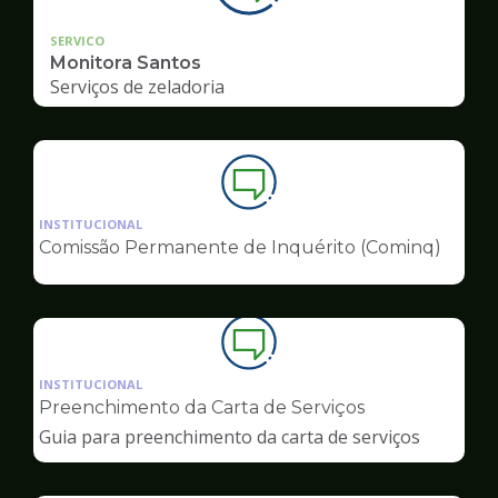
SERVICO
Monitora Santos
Serviços de zeladoria
Ilustração
da
INSTITUCIONAL
pagina
Comissão Permanente de Inquérito (Cominq)
de
Ouvidoria
Ilustração
da
INSTITUCIONAL
pagina
Preenchimento da Carta de Serviços
de
Guia para preenchimento da carta de serviços
Ouvidoria