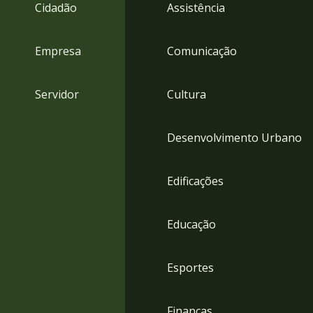
4
Cidadão
Assistência
Acessibilidade
5
Empresa
Comunicação
Servidor
Cultura
Desenvolvimento Urbano
Edificações
Educação
Esportes
Finanças