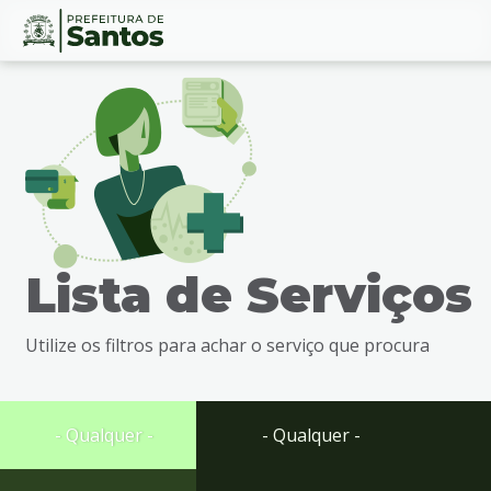
Ir
Conteúdo
para
o
conteúdo
1
Ir
para
o
menu
Lista de Serviços
2
Ir
para
Utilize os filtros para achar o serviço que procura
busca
3
Ir
para
- Qualquer -
- Qualquer -
o
rodapé