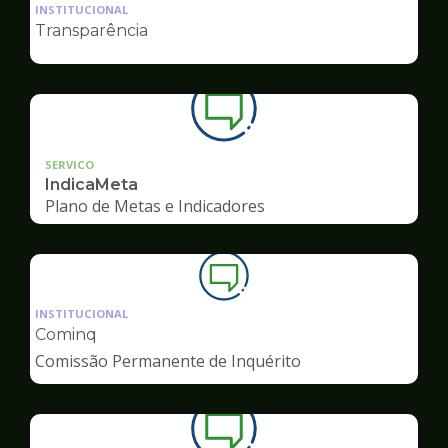
da
INSTITUCIONAL
pagina
Transparência
de
Ouvidoria
SERVICO
IndicaMeta
Plano de Metas e Indicadores
Ilustração
da
INSTITUCIONAL
pagina
Cominq
de
Comissão Permanente de Inquérito
Ouvidoria