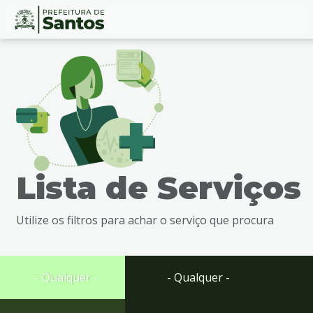
Ir
Conteúdo
para
o
conteúdo
1
Ir
para
o
menu
Lista de Serviços
2
Ir
para
Utilize os filtros para achar o serviço que procura
busca
3
Ir
para
- Qualquer -
- Qualquer -
o
rodapé