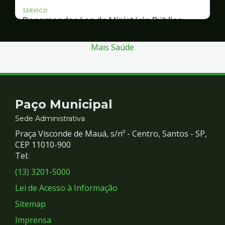
SERVICO
Recomendações do Ministério Público
Inquérito Civil nº 11.0426.0004955/2013-1
Mais Saúde
Contato
Paço Municipal
e
Sede Administrativa
Praça Visconde de Mauá, s/nº - Centro, Santos - SP,
Redes
CEP 11010-900
Tel:
Sociais
(13) 3201-5000
Lei de Acesso à Informação
Sitemap
Imprensa