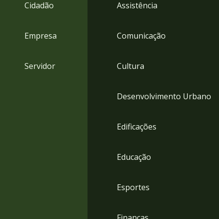
4
Cidadão
Assistência
Acessibilidade
5
Empresa
Comunicação
Servidor
Cultura
Desenvolvimento Urbano
Edificações
Educação
Esportes
Finanças