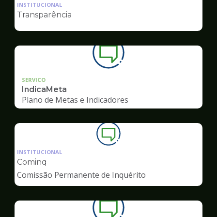
da
INSTITUCIONAL
pagina
Transparência
de
Ouvidoria
SERVICO
IndicaMeta
Plano de Metas e Indicadores
Ilustração
da
INSTITUCIONAL
pagina
Cominq
de
Comissão Permanente de Inquérito
Ouvidoria