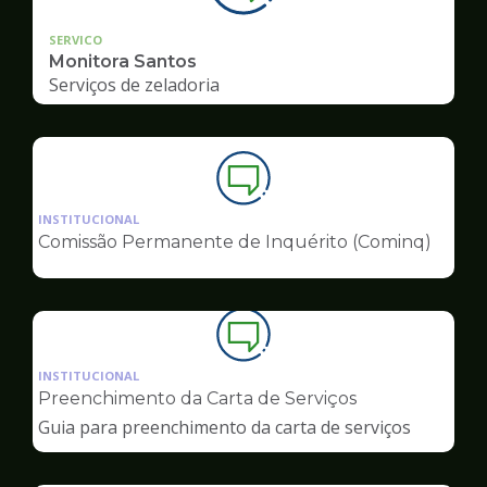
SERVICO
Monitora Santos
Serviços de zeladoria
Ilustração
da
INSTITUCIONAL
pagina
Comissão Permanente de Inquérito (Cominq)
de
Ouvidoria
Ilustração
da
INSTITUCIONAL
pagina
Preenchimento da Carta de Serviços
de
Guia para preenchimento da carta de serviços
Ouvidoria