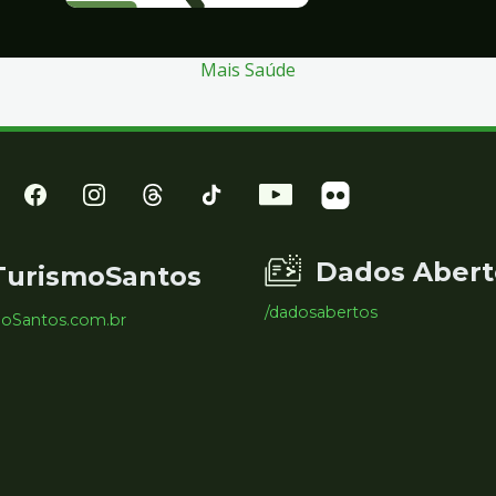
Mais Saúde
Dados Abert
TurismoSantos
/dadosabertos
moSantos.com.br