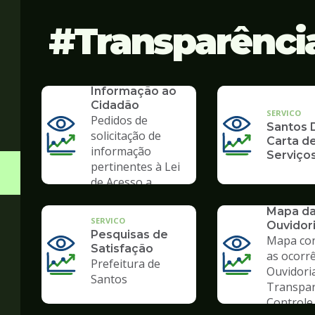
Transparênci
SERVICO
SIC - Serviço de
Informação ao
Cidadão
SERVICO
Pedidos de
Santos D
solicitação de
Carta d
informação
Serviço
pertinentes à Lei
de Acesso a
Informação
SERVICO
Mapa d
SERVICO
Ouvidor
Pesquisas de
Mapa co
Satisfação
as ocorr
Prefeitura de
Ouvidori
Santos
Transpar
Controle