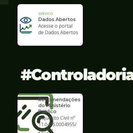
SERVICO
Dados Abertos
Acesse o portal
de Dados Abertos
Controladori
SERVICO
Recomendações
do Ministério
Público
Inquérito Civil nº
11.0426.0004955/
2013-1