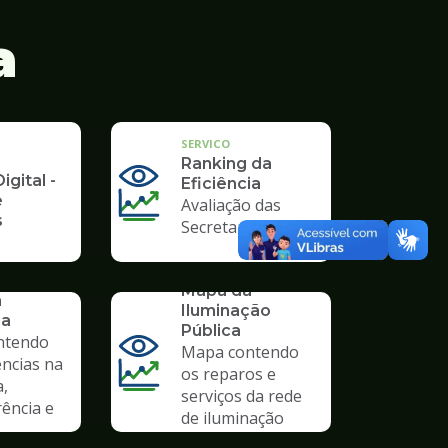
a
SERVICO
Ranking da
igital -
Eficiência
e
Avaliação das
s
Secretarias
SERVICO
Mapa da
a
Iluminação
ia
Pública
ntendo
Mapa contendo
ências na
os reparos e
a,
serviços da rede
ência e
de iluminação
pública.