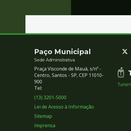
Contato
Paço Municipal
e
Sede Administrativa
Praça Visconde de Mauá, s/nº -
Redes
Centro, Santos - SP, CEP 11010-
900
Turis
Sociais
Tel:
(13) 3201-5000
Lei de Acesso à Informação
Sitemap
Imprensa