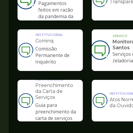
Transparê
Ilustração
Pagamentos
da
feitos em razão
pagina
da pandemia da
de
COVID-19
Ouvidoria
INSTITUCIONAL
SERVICO
Cominq
Monitor
Santos
Comissão
Ilustração
Serviços 
Permanente de
da
zeladoria
Inquérito
pagina
de
Ouvidoria
INSTITUCIONAL
Preenchimento
da Carta de
INSTITUCION
Serviços
Atos Norm
Ilustração
Ilustração
Guia para
da Ouvido
da
da
preenchimento da
pagina
pagina
carta de serviços
de
de
Ouvidoria
Ouvidoria