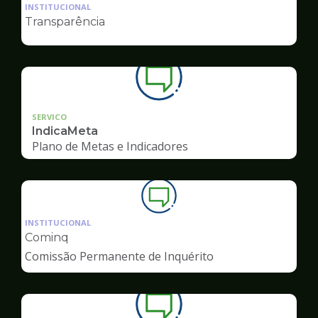
da
INSTITUCIONAL
pagina
Transparência
de
Ouvidoria
SERVICO
IndicaMeta
Plano de Metas e Indicadores
Ilustração
da
INSTITUCIONAL
pagina
Cominq
de
Comissão Permanente de Inquérito
Ouvidoria