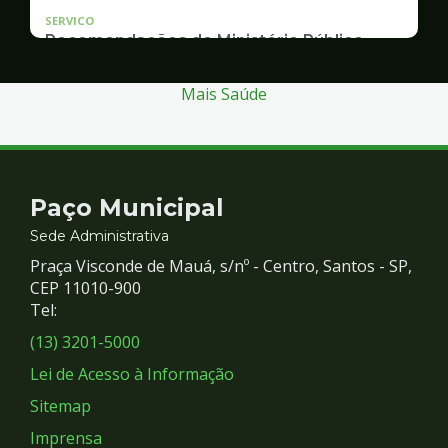
SERVICO
Recomendações do Ministério Público
Inquérito Civil nº 11.0426.0004955/2013-1
Mais Saúde
Contato
Paço Municipal
e
Sede Administrativa
Praça Visconde de Mauá, s/nº - Centro, Santos - SP,
Redes
CEP 11010-900
Tel:
Sociais
(13) 3201-5000
Lei de Acesso à Informação
Sitemap
Imprensa