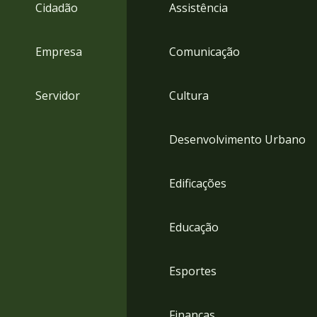
4
Cidadão
Assistência
Acessibilidade
5
Empresa
Comunicação
Servidor
Cultura
Desenvolvimento Urbano
Edificações
Educação
Esportes
Finanças