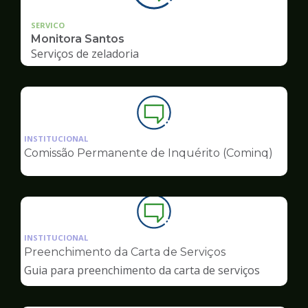
SERVICO
Monitora Santos
Serviços de zeladoria
Ilustração
da
INSTITUCIONAL
pagina
Comissão Permanente de Inquérito (Cominq)
de
Ouvidoria
Ilustração
da
INSTITUCIONAL
pagina
Preenchimento da Carta de Serviços
de
Guia para preenchimento da carta de serviços
Ouvidoria