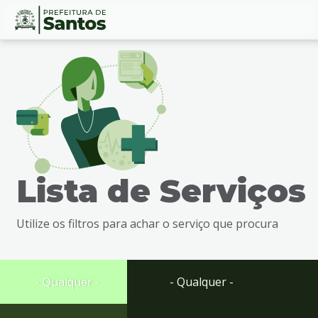
Ir
Conteúdo
para
o
conteúdo
1
Ir
para
o
menu
Lista de Serviços
2
Ir
para
Utilize os filtros para achar o serviço que procura
busca
3
Ir
para
- Qualquer -
- Qualquer -
o
rodapé