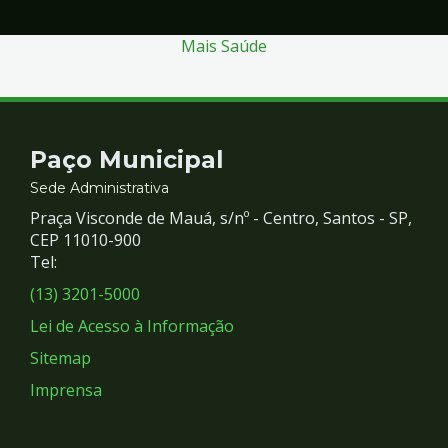
Mais Saúde
Contato
Paço Municipal
e
Sede Administrativa
Praça Visconde de Mauá, s/nº - Centro, Santos - SP,
Redes
CEP 11010-900
Tel:
Sociais
(13) 3201-5000
Lei de Acesso à Informação
Sitemap
Imprensa