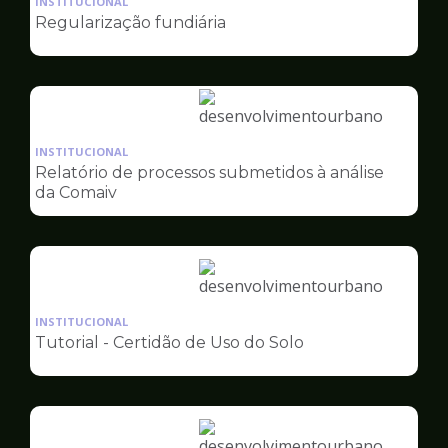
INSTITUCIONAL
pagina
Regularização fundiária
de
Desenvolvimento
Urbano
Ilustração
da
INSTITUCIONAL
pagina
Relatório de processos submetidos à análise
de
da Comaiv
Desenvolvimento
Urbano
Ilustração
da
INSTITUCIONAL
pagina
Tutorial - Certidão de Uso do Solo
de
Desenvolvimento
Urbano