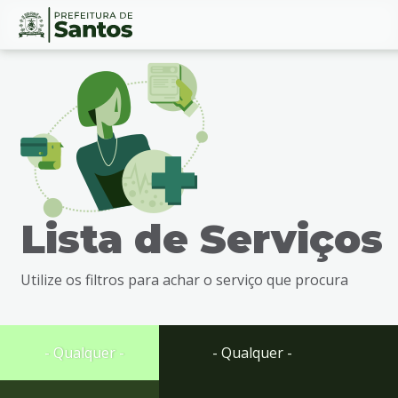
Ir
Conteúdo
para
o
conteúdo
1
Ir
para
o
menu
Lista de Serviços
2
Ir
para
Utilize os filtros para achar o serviço que procura
busca
3
Ir
para
- Qualquer -
- Qualquer -
o
rodapé