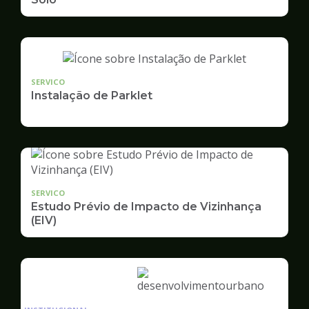
SERVICO
Instalação de Parklet
SERVICO
Estudo Prévio de Impacto de Vizinhança
(EIV)
Ilustração
da