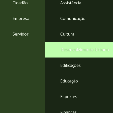
4
Cidadão
Assistência
Acessibilidade
5
Empresa
Comunicação
Servidor
Cultura
Desenvolvimento Urbano
Edificações
Educação
Esportes
Finanças