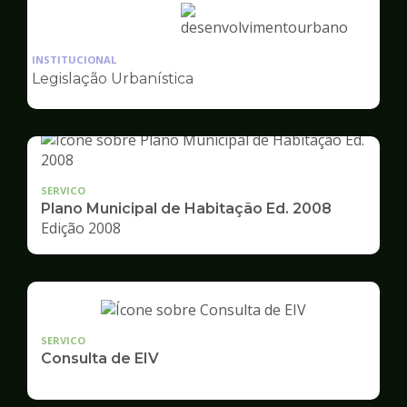
Ilustração
da
INSTITUCIONAL
pagina
Legislação Urbanística
de
Desenvolvimento
Urbano
SERVICO
Plano Municipal de Habitação Ed. 2008
Edição 2008
SERVICO
Consulta de EIV