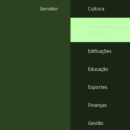
4
Servidor
Cultura
Acessibilidade
5
Desenvolvimento
Urbano
Edificações
Educação
Esportes
Finanças
Gestão