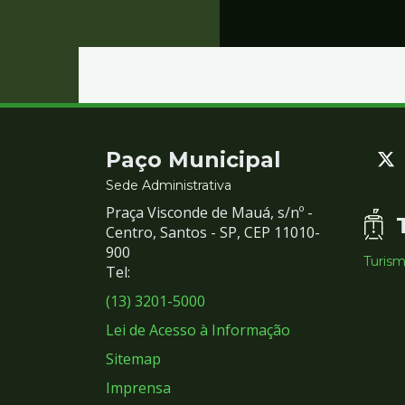
Contato
Paço Municipal
e
Sede Administrativa
Praça Visconde de Mauá, s/nº -
Redes
Centro, Santos - SP, CEP 11010-
900
Turis
Sociais
Tel:
(13) 3201-5000
Lei de Acesso à Informação
Sitemap
Imprensa