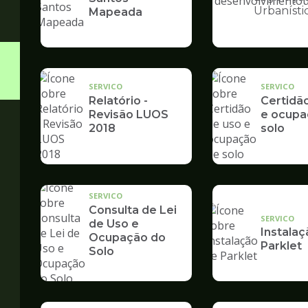
Ilustração
Urbanísti
Mapeada
da
pagina
de
Desenvolvime
Urbano
SERVICO
SERVICO
Relatório -
Certidã
Revisão LUOS
e ocupa
2018
solo
SERVICO
Consulta de Lei
SERVICO
de Uso e
Instalaç
Ocupação do
Parklet
Solo