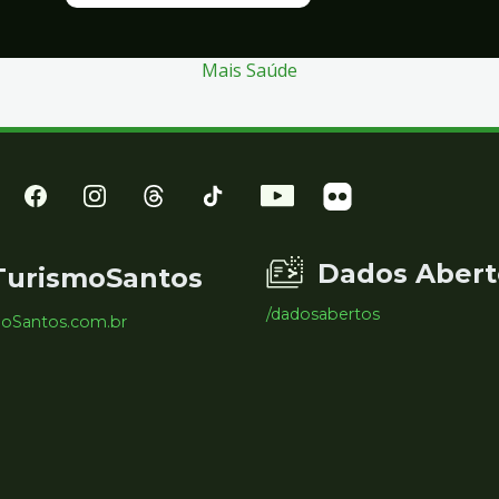
Mais Saúde
Dados Abert
TurismoSantos
/dadosabertos
moSantos.com.br