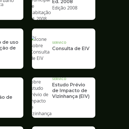
Ed. 2008
ca
Edição 2008
nto
o de uso
SERVICO
ção de
Consulta de EIV
SERVICO
Estudo Prévio
de Impacto de
Vizinhança (EIV)
ão de