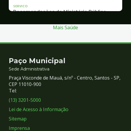
SERVICO
Recomendações do Ministério Público
Inquérito Civil nº 11.0426.0004955/2013-1
Mais Saúde
Contato
Paço Municipal
e
Sede Administrativa
Praça Visconde de Mauá, s/nº - Centro, Santos - SP,
Redes
CEP 11010-900
Tel:
Sociais
(13) 3201-5000
Lei de Acesso à Informação
Sitemap
Imprensa