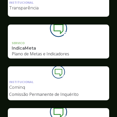
da
INSTITUCIONAL
pagina
Transparência
de
Ouvidoria
SERVICO
IndicaMeta
Plano de Metas e Indicadores
Ilustração
da
INSTITUCIONAL
pagina
Cominq
de
Comissão Permanente de Inquérito
Ouvidoria