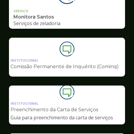
SERVICO
Monitora Santos
Serviços de zeladoria
Ilustração
da
INSTITUCIONAL
pagina
Comissão Permanente de Inquérito (Cominq)
de
Ouvidoria
Ilustração
da
INSTITUCIONAL
pagina
Preenchimento da Carta de Serviços
de
Guia para preenchimento da carta de serviços
Ouvidoria