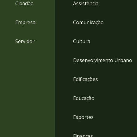
4
Cidadão
Assistência
Acessibilidade
5
Empresa
Comunicação
Servidor
Cultura
Desenvolvimento Urbano
Edificações
Educação
Esportes
Finanças