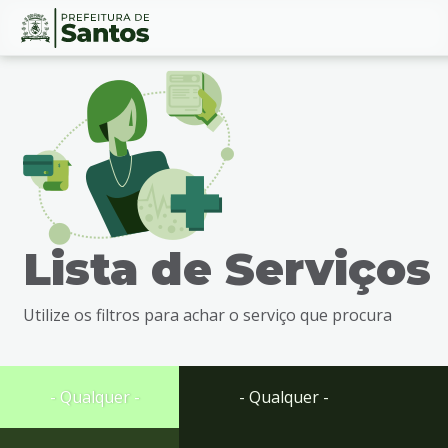
Ir
Conteúdo
para
o
conteúdo
1
Ir
para
o
menu
Lista de Serviços
2
Ir
para
Utilize os filtros para achar o serviço que procura
busca
3
Ir
para
- Qualquer -
- Qualquer -
o
rodapé