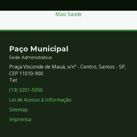
Mais Saúde
Contato
Paço Municipal
e
Sede Administrativa
Praça Visconde de Mauá, s/nº - Centro, Santos - SP,
Redes
CEP 11010-900
Tel:
Sociais
(13) 3201-5000
Lei de Acesso à Informação
Sitemap
Imprensa