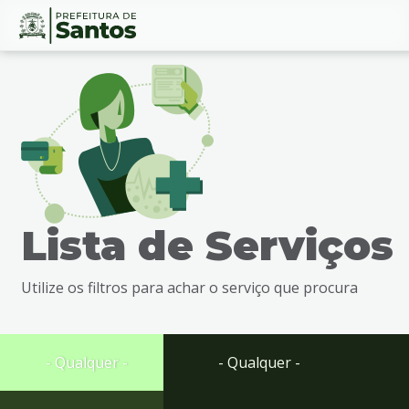
Ir
Conteúdo
para
o
conteúdo
1
Ir
para
o
menu
Lista de Serviços
2
Ir
para
Utilize os filtros para achar o serviço que procura
busca
3
Ir
para
- Qualquer -
- Qualquer -
o
rodapé