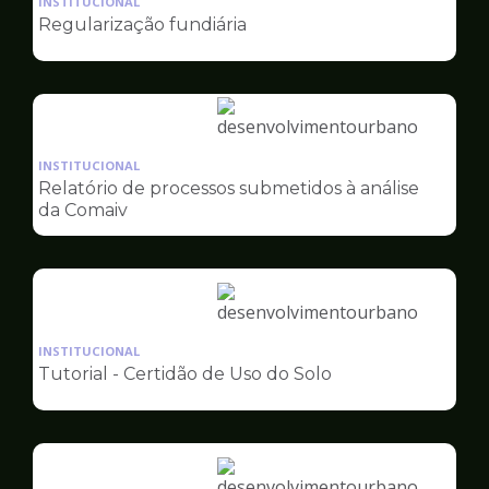
INSTITUCIONAL
pagina
Regularização fundiária
de
Desenvolvimento
Urbano
Ilustração
da
INSTITUCIONAL
pagina
Relatório de processos submetidos à análise
de
da Comaiv
Desenvolvimento
Urbano
Ilustração
da
INSTITUCIONAL
pagina
Tutorial - Certidão de Uso do Solo
de
Desenvolvimento
Urbano