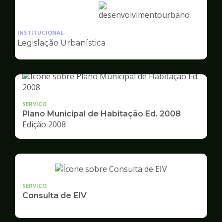
Ilustração
da
INSTITUCIONAL
pagina
Legislação Urbanística
de
Desenvolvimento
Urbano
SERVICO
Plano Municipal de Habitação Ed. 2008
Edição 2008
SERVICO
Consulta de EIV