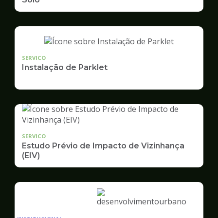
SERVICO
Instalação de Parklet
SERVICO
Estudo Prévio de Impacto de Vizinhança
(EIV)
Ilustração
da