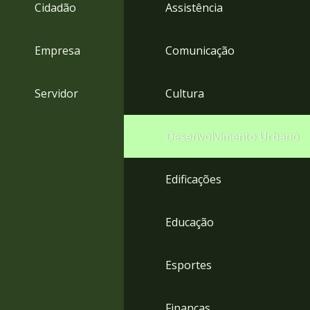
4
Cidadão
Assistência
Acessibilidade
5
Empresa
Comunicação
Servidor
Cultura
Desenvolvimento Urbano
Edificações
Educação
Esportes
Finanças