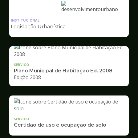
Ilustração
da
INSTITUCIONAL
pagina
Legislação Urbanística
de
Desenvolvimento
Urbano
SERVICO
Plano Municipal de Habitação Ed. 2008
Edição 2008
SERVICO
Certidão de uso e ocupação de solo