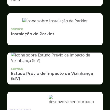
SERVICO
Instalação de Parklet
SERVICO
Estudo Prévio de Impacto de Vizinhança
(EIV)
Ilustração
da