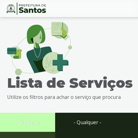
Ir
Conteúdo
para
o
conteúdo
1
Ir
para
o
menu
Lista de Serviços
2
Ir
para
Utilize os filtros para achar o serviço que procura
busca
3
Ir
para
- Qualquer -
- Qualquer -
o
rodapé