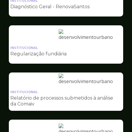
INSTITUCIONAL
pagina
Diagnóstico Geral - RenovaSantos
de
Desenvolvimento
Urbano
Ilustração
da
INSTITUCIONAL
pagina
Regularização fundiária
de
Desenvolvimento
Urbano
Ilustração
da
INSTITUCIONAL
pagina
Relatório de processos submetidos à análise
de
da Comaiv
Desenvolvimento
Urbano