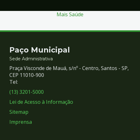
Mais Saúde
Contato
Paço Municipal
e
Sede Administrativa
Praça Visconde de Mauá, s/nº - Centro, Santos - SP,
Redes
CEP 11010-900
Tel:
Sociais
(13) 3201-5000
Lei de Acesso à Informação
Sitemap
Imprensa