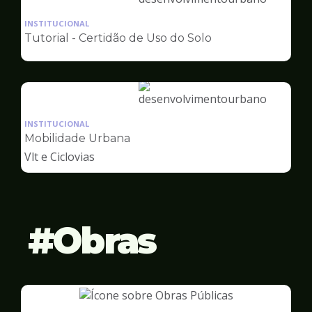
Ilustração
da
INSTITUCIONAL
pagina
Tutorial - Certidão de Uso do Solo
de
Desenvolvimento
Urbano
Ilustração
da
INSTITUCIONAL
pagina
Mobilidade Urbana
de
Vlt e Ciclovias
Desenvolvimento
Urbano
Obras