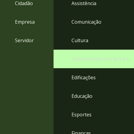
4
Cidadão
Assistência
Acessibilidade
5
Empresa
Comunicação
Servidor
Cultura
Desenvolvimento Urbano
Edificações
Educação
Esportes
Finanças