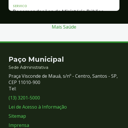
SERVICO
Recomendações do Ministério Público
Inquérito Civil nº 11.0426.0004955/2013-1
Mais Saúde
Contato
Paço Municipal
e
Sede Administrativa
Praça Visconde de Mauá, s/nº - Centro, Santos - SP,
Redes
CEP 11010-900
Tel:
Sociais
(13) 3201-5000
Lei de Acesso à Informação
Sitemap
Imprensa