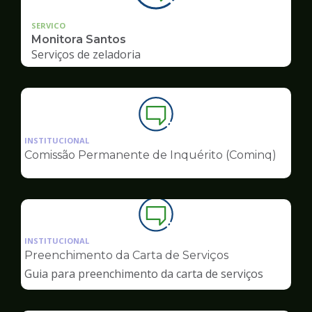
SERVICO
Monitora Santos
Serviços de zeladoria
Ilustração
da
INSTITUCIONAL
pagina
Comissão Permanente de Inquérito (Cominq)
de
Ouvidoria
Ilustração
da
INSTITUCIONAL
pagina
Preenchimento da Carta de Serviços
de
Guia para preenchimento da carta de serviços
Ouvidoria