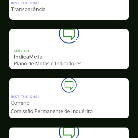
da
INSTITUCIONAL
pagina
Transparência
de
Ouvidoria
SERVICO
IndicaMeta
Plano de Metas e Indicadores
Ilustração
da
INSTITUCIONAL
pagina
Cominq
de
Comissão Permanente de Inquérito
Ouvidoria