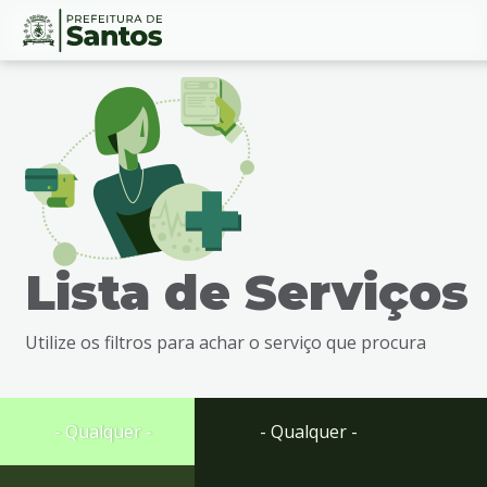
Ir
Conteúdo
para
o
conteúdo
1
Ir
para
o
menu
Lista de Serviços
2
Ir
para
Utilize os filtros para achar o serviço que procura
busca
3
Ir
para
- Qualquer -
- Qualquer -
o
rodapé