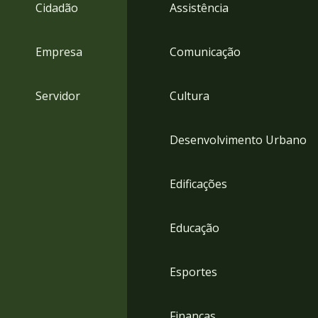
4
Cidadão
Assistência
Acessibilidade
5
Empresa
Comunicação
Servidor
Cultura
Desenvolvimento Urbano
Edificações
Educação
Esportes
Finanças