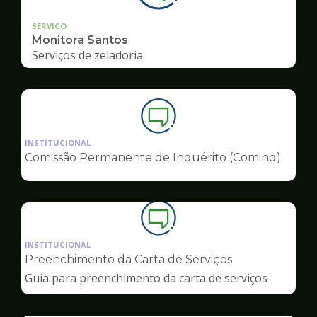
SERVICO
Monitora Santos
Serviços de zeladoria
Ilustração
da
INSTITUCIONAL
pagina
Comissão Permanente de Inquérito (Cominq)
de
Ouvidoria
Ilustração
da
INSTITUCIONAL
pagina
Preenchimento da Carta de Serviços
de
Guia para preenchimento da carta de serviços
Ouvidoria