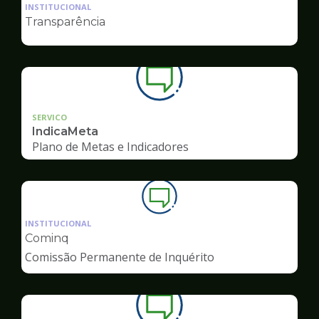
da
INSTITUCIONAL
pagina
Transparência
de
Ouvidoria
SERVICO
IndicaMeta
Plano de Metas e Indicadores
Ilustração
da
INSTITUCIONAL
pagina
Cominq
de
Comissão Permanente de Inquérito
Ouvidoria