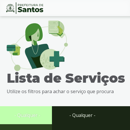
Ir
Conteúdo
para
o
conteúdo
1
Ir
para
o
menu
Lista de Serviços
2
Ir
para
Utilize os filtros para achar o serviço que procura
busca
3
Ir
para
- Qualquer -
- Qualquer -
o
rodapé