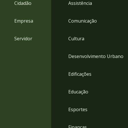
4
Cidadão
Assistência
Acessibilidade
5
Empresa
Comunicação
Servidor
Cultura
Desenvolvimento Urbano
Edificações
Educação
Esportes
Finanças