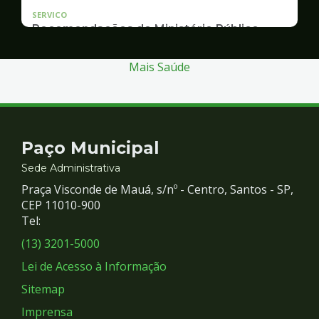
SERVICO
Recomendações do Ministério Público
Inquérito Civil nº 11.0426.0004955/2013-1
Mais Saúde
Contato
Paço Municipal
e
Sede Administrativa
Praça Visconde de Mauá, s/nº - Centro, Santos - SP,
Redes
CEP 11010-900
Tel:
Sociais
(13) 3201-5000
Lei de Acesso à Informação
Sitemap
Imprensa