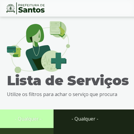
Ir
Conteúdo
para
o
conteúdo
1
Ir
para
o
menu
Lista de Serviços
2
Ir
para
Utilize os filtros para achar o serviço que procura
busca
3
Ir
para
- Qualquer -
- Qualquer -
o
rodapé