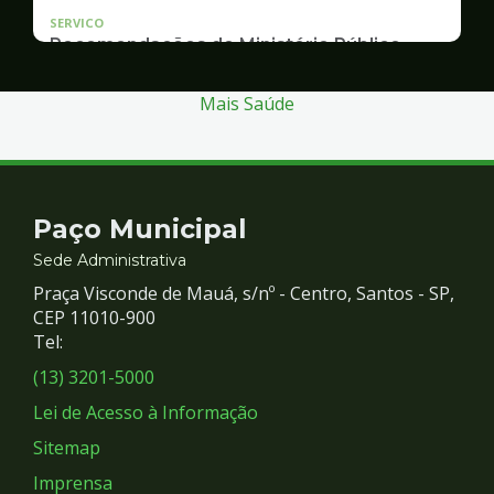
SERVICO
Recomendações do Ministério Público
Inquérito Civil nº 11.0426.0004955/2013-1
Mais Saúde
Contato
Paço Municipal
e
Sede Administrativa
Praça Visconde de Mauá, s/nº - Centro, Santos - SP,
Redes
CEP 11010-900
Tel:
Sociais
(13) 3201-5000
Lei de Acesso à Informação
Sitemap
Imprensa