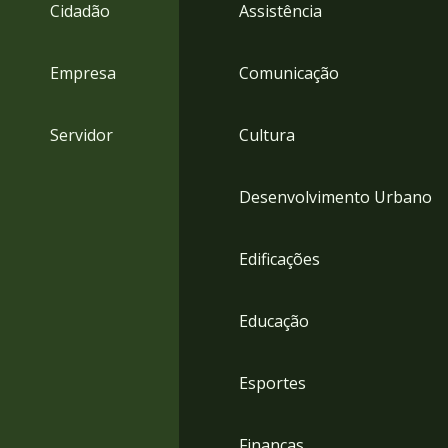
4
Cidadão
Assistência
Acessibilidade
5
Empresa
Comunicação
Servidor
Cultura
Desenvolvimento Urbano
Edificações
Educação
Esportes
Finanças