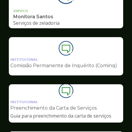
SERVICO
Monitora Santos
Serviços de zeladoria
Ilustração
da
INSTITUCIONAL
pagina
Comissão Permanente de Inquérito (Cominq)
de
Ouvidoria
Ilustração
da
INSTITUCIONAL
pagina
Preenchimento da Carta de Serviços
de
Guia para preenchimento da carta de serviços
Ouvidoria