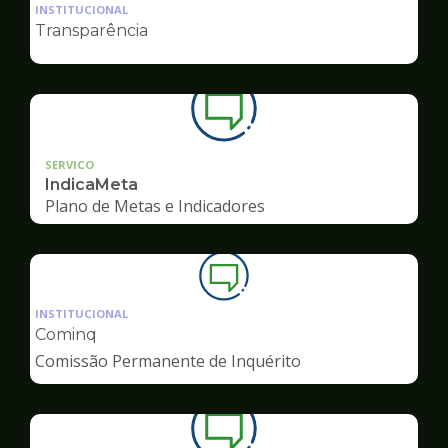
da
INSTITUCIONAL
pagina
Transparência
de
Ouvidoria
SERVICO
IndicaMeta
Plano de Metas e Indicadores
Ilustração
da
INSTITUCIONAL
pagina
Cominq
de
Comissão Permanente de Inquérito
Ouvidoria