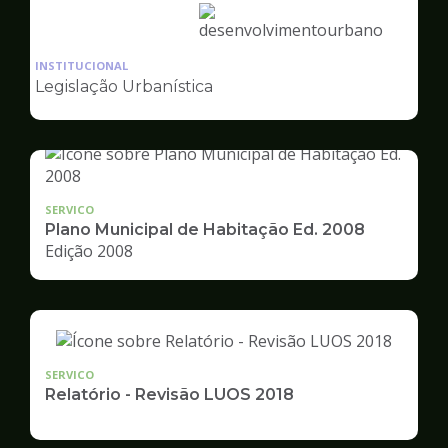
Ilustração
da
INSTITUCIONAL
pagina
Legislação Urbanística
de
Desenvolvimento
Urbano
SERVICO
Plano Municipal de Habitação Ed. 2008
Edição 2008
SERVICO
Relatório - Revisão LUOS 2018