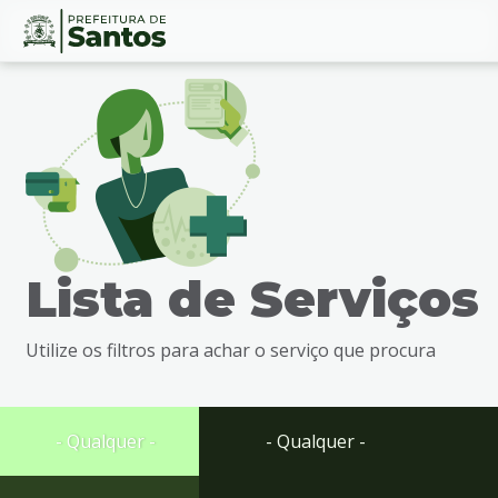
Ir
Conteúdo
para
o
conteúdo
1
Ir
para
o
menu
Lista de Serviços
2
Ir
para
Utilize os filtros para achar o serviço que procura
busca
3
Ir
para
- Qualquer -
- Qualquer -
o
rodapé