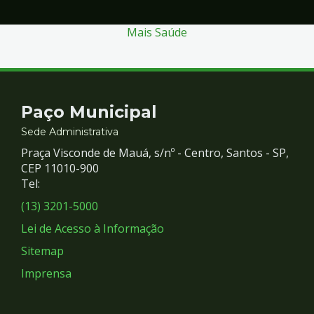
Mais Saúde
Contato
Paço Municipal
e
Sede Administrativa
Praça Visconde de Mauá, s/nº - Centro, Santos - SP,
Redes
CEP 11010-900
Tel:
Sociais
(13) 3201-5000
Lei de Acesso à Informação
Sitemap
Imprensa