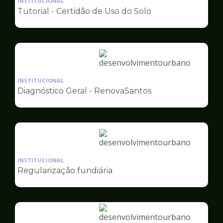
INSTITUCIONAL
pagina
Tutorial - Certidão de Uso do Solo
de
Desenvolvimento
Urbano
Ilustração
da
INSTITUCIONAL
pagina
Diagnóstico Geral - RenovaSantos
de
Desenvolvimento
Urbano
Ilustração
da
INSTITUCIONAL
pagina
Regularização fundiária
de
Desenvolvimento
Urbano
Ilustração