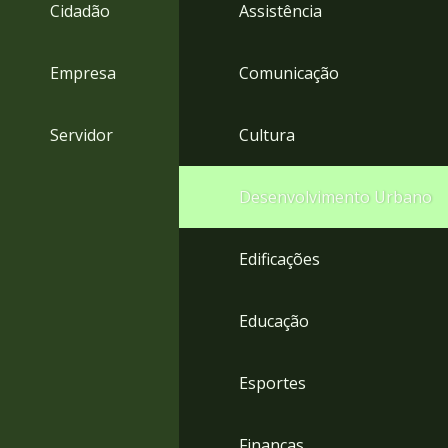
4
Cidadão
Assistência
Acessibilidade
5
Empresa
Comunicação
Servidor
Cultura
Desenvolvimento Urbano
Edificações
Educação
Esportes
Finanças