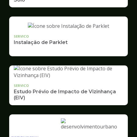
SERVICO
Instalação de Parklet
SERVICO
Estudo Prévio de Impacto de Vizinhança
(EIV)
Ilustração
da