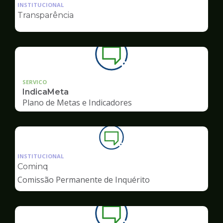
da
INSTITUCIONAL
pagina
Transparência
de
Ouvidoria
SERVICO
IndicaMeta
Plano de Metas e Indicadores
Ilustração
da
INSTITUCIONAL
pagina
Cominq
de
Comissão Permanente de Inquérito
Ouvidoria