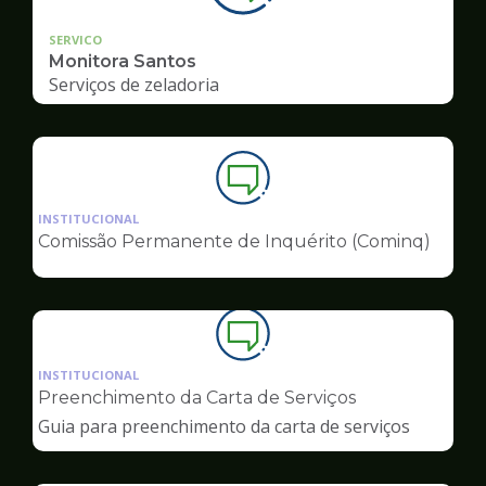
SERVICO
Monitora Santos
Serviços de zeladoria
Ilustração
da
INSTITUCIONAL
pagina
Comissão Permanente de Inquérito (Cominq)
de
Ouvidoria
Ilustração
da
INSTITUCIONAL
pagina
Preenchimento da Carta de Serviços
de
Guia para preenchimento da carta de serviços
Ouvidoria