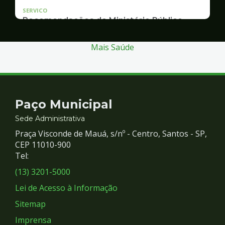
SERVICO
Recomendações do Ministério Público
Inquérito Civil nº 11.0426.0004955/2013-1
Mais Saúde
Contato
Paço Municipal
e
Sede Administrativa
Praça Visconde de Mauá, s/nº - Centro, Santos - SP,
Redes
CEP 11010-900
Tel:
Sociais
(13) 3201-5000
Lei de Acesso à Informação
Sitemap
Imprensa