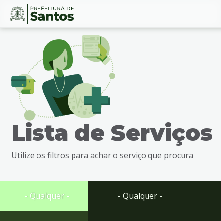
Ir
Conteúdo
para
o
conteúdo
1
Ir
para
o
menu
Lista de Serviços
2
Ir
para
Utilize os filtros para achar o serviço que procura
busca
3
Ir
para
- Qualquer -
- Qualquer -
o
rodapé