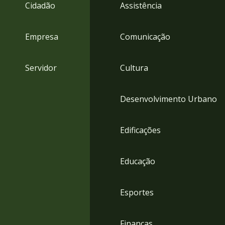
4
Cidadão
Assistência
Acessibilidade
5
Empresa
Comunicação
Servidor
Cultura
Desenvolvimento Urbano
Edificações
Educação
Esportes
Finanças