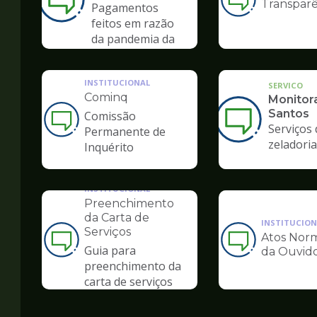
Transparê
Ilustração
Pagamentos
da
feitos em razão
pagina
da pandemia da
de
COVID-19
Ouvidoria
INSTITUCIONAL
SERVICO
Cominq
Monitor
Santos
Comissão
Ilustração
Serviços 
Permanente de
da
zeladoria
Inquérito
pagina
de
Ouvidoria
INSTITUCIONAL
Preenchimento
da Carta de
INSTITUCION
Serviços
Atos Norm
Ilustração
Ilustração
Guia para
da Ouvido
da
da
preenchimento da
pagina
pagina
carta de serviços
de
de
Ouvidoria
Ouvidoria