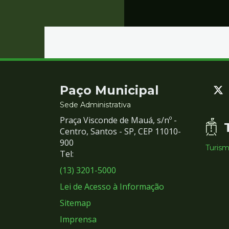
Contato
Paço Municipal
e
Sede Administrativa
Praça Visconde de Mauá, s/nº -
Redes
Centro, Santos - SP, CEP 11010-
900
Turis
Sociais
Tel:
(13) 3201-5000
Lei de Acesso à Informação
Sitemap
Imprensa