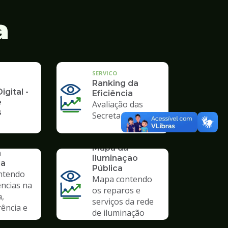
a
SERVICO
Ranking da
igital -
Eficiência
e
Avaliação das
s
Secretarias
SERVICO
Mapa da
a
Iluminação
ia
Pública
ntendo
Mapa contendo
ências na
os reparos e
a,
serviços da rede
ência e
de iluminação
pública.