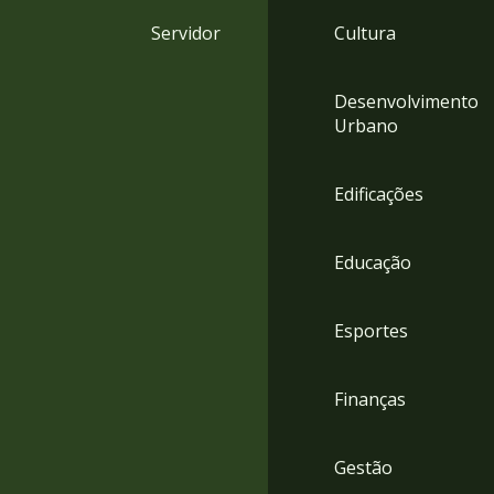
4
Servidor
Cultura
Acessibilidade
5
Desenvolvimento
Urbano
Edificações
Educação
Esportes
Finanças
Gestão