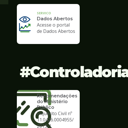
SERVICO
Dados Abertos
Acesse o portal
de Dados Abertos
Controladori
SERVICO
Recomendações
do Ministério
Público
Inquérito Civil nº
11.0426.0004955/
2013-1