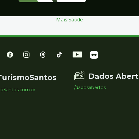
Mais Saúde
Dados Abert
TurismoSantos
/dadosabertos
moSantos.com.br