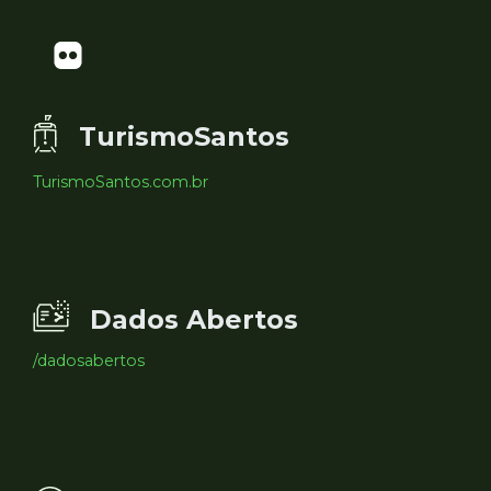
TurismoSantos
TurismoSantos.com.br
Dados Abertos
/dadosabertos