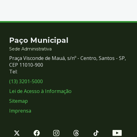
Contato
Paço Municipal
e
Sede Administrativa
Praça Visconde de Mauá, s/nº - Centro, Santos - SP,
Redes
CEP 11010-900
Tel:
Sociais
(13) 3201-5000
Lei de Acesso à Informação
Sitemap
Imprensa