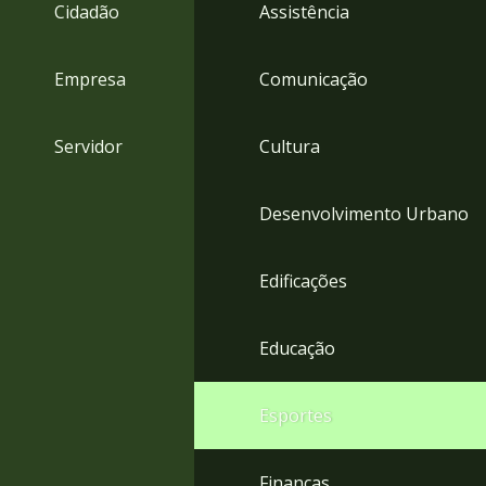
4
Cidadão
Assistência
Acessibilidade
5
Empresa
Comunicação
Servidor
Cultura
Desenvolvimento Urbano
Edificações
Educação
Esportes
Finanças