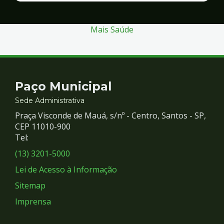
Segurança
Mais Saúde
Contato
Paço Municipal
e
Sede Administrativa
Praça Visconde de Mauá, s/nº - Centro, Santos - SP,
Redes
CEP 11010-900
Tel:
Sociais
(13) 3201-5000
Lei de Acesso à Informação
Sitemap
Imprensa