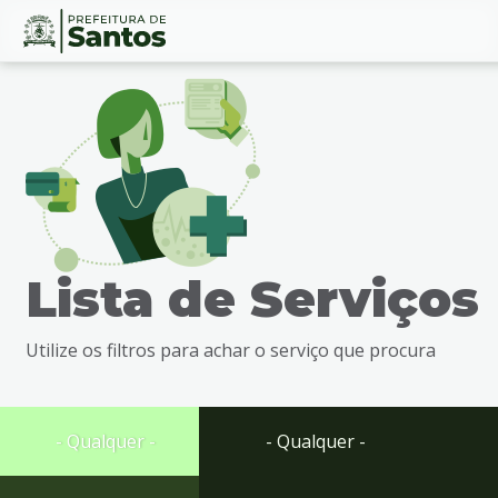
Ir
Conteúdo
para
o
conteúdo
1
Ir
para
o
menu
Lista de Serviços
2
Ir
para
Utilize os filtros para achar o serviço que procura
busca
3
Ir
para
- Qualquer -
- Qualquer -
o
rodapé