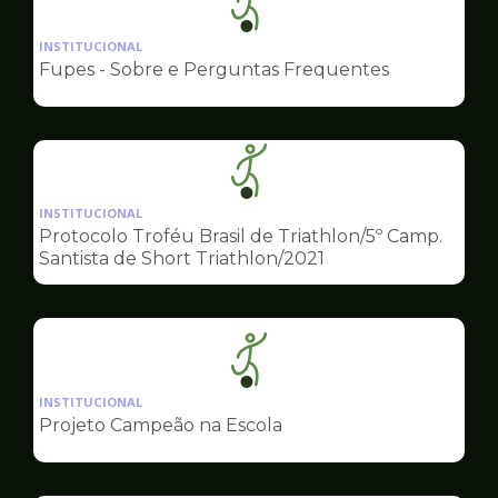
Ilustração
da
INSTITUCIONAL
pagina
Fupes - Sobre e Perguntas Frequentes
de
Esportes
Ilustração
da
INSTITUCIONAL
pagina
Protocolo Troféu Brasil de Triathlon/5º Camp.
de
Santista de Short Triathlon/2021
Esportes
Ilustração
da
INSTITUCIONAL
pagina
Projeto Campeão na Escola
de
Esportes