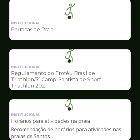
Ilustração
da
INSTITUCIONAL
pagina
Barracas de Praia
de
Esportes
Ilustração
da
INSTITUCIONAL
pagina
Regulamento do Troféu Brasil de
de
Triathlon/5º Camp. Santista de Short
Esportes
Triathlon 2021
Ilustração
da
INSTITUCIONAL
pagina
Horários para atividades na praia
de
Recomendação de horários para atividades nas
Esportes
praias de Santos