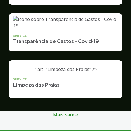
Infraestrutura
e
Serviços
Públicos
SERVICO
Transparência de Gastos - Covid-19
" alt="Limpeza das Praias" />
SERVICO
Limpeza das Praias
Mais Saúde