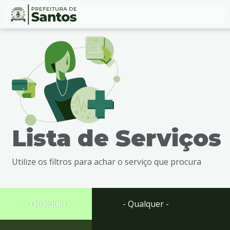
Ir
Conteúdo
para
o
conteúdo
1
Ir
para
o
menu
Lista de Serviços
2
Ir
para
Utilize os filtros para achar o serviço que procura
busca
3
Ir
para
- Qualquer -
- Qualquer -
o
rodapé