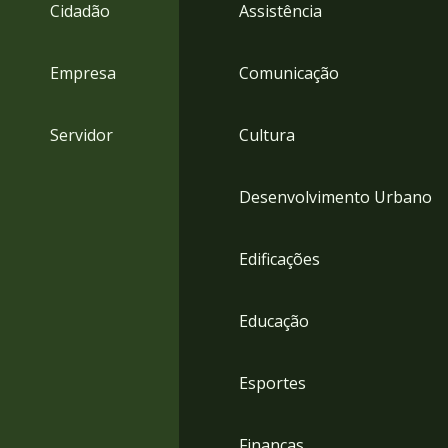
4
Cidadão
Assistência
Acessibilidade
5
Empresa
Comunicação
Servidor
Cultura
Desenvolvimento Urbano
Edificações
Educação
Esportes
Finanças