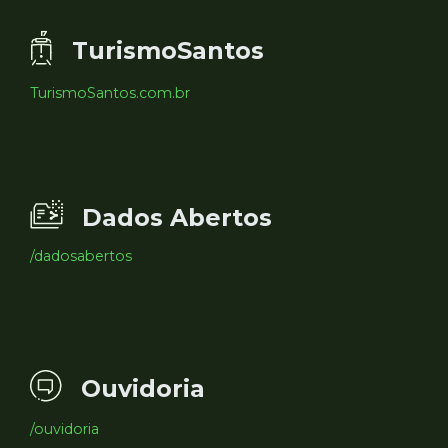
TurismoSantos
TurismoSantos.com.br
Dados Abertos
/dadosabertos
Ouvidoria
/ouvidoria