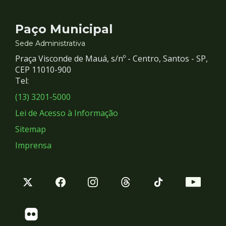
Contato
Paço Municipal
e
Sede Administrativa
Praça Visconde de Mauá, s/nº - Centro, Santos - SP,
Redes
CEP 11010-900
Tel:
Sociais
(13) 3201-5000
Lei de Acesso à Informação
Sitemap
Imprensa