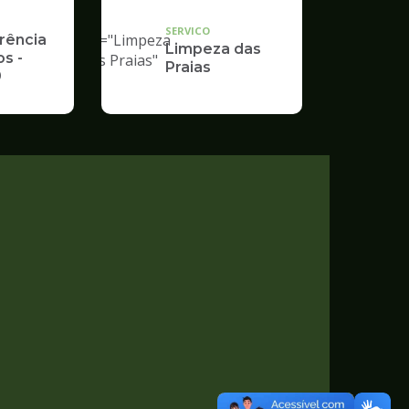
"
SERVICO
alt="Limpeza
rência
Limpeza das
s -
das Praias"
Praias
9
/>