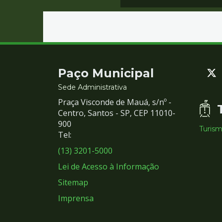
Contato
Paço Municipal
e
Sede Administrativa
Praça Visconde de Mauá, s/nº -
Redes
Centro, Santos - SP, CEP 11010-
900
Turis
Sociais
Tel:
(13) 3201-5000
Lei de Acesso à Informação
Sitemap
Imprensa