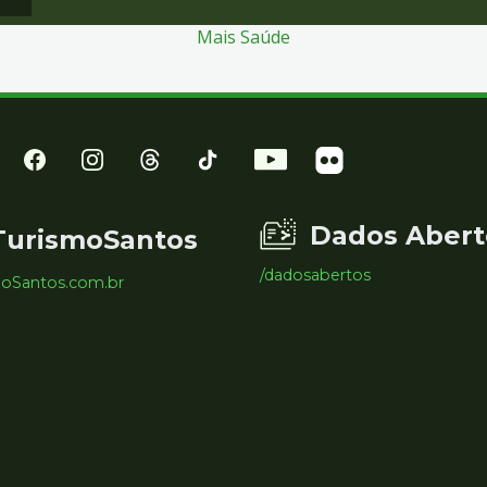
Mais Saúde
Dados Abert
TurismoSantos
/dadosabertos
moSantos.com.br