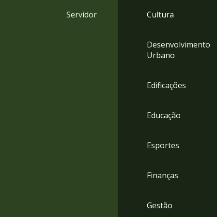
4
Servidor
Cultura
Acessibilidade
5
Desenvolvimento
Urbano
Edificações
Educação
Esportes
Finanças
Gestão