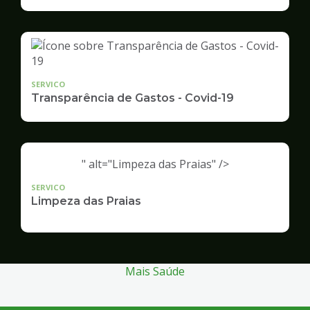
Infraestrutura
e
Serviços
Públicos
SERVICO
Transparência de Gastos - Covid-19
" alt="Limpeza das Praias" />
SERVICO
Limpeza das Praias
Mais Saúde