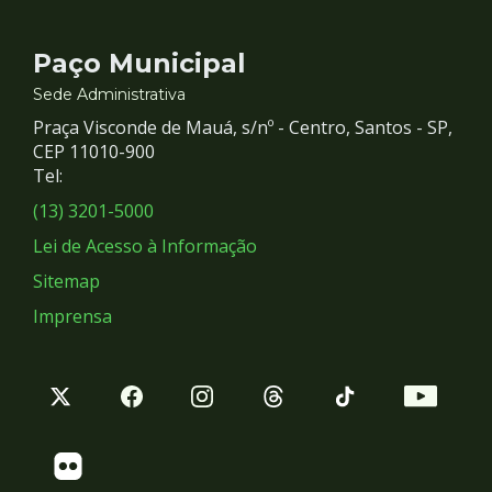
Contato
Paço Municipal
e
Sede Administrativa
Praça Visconde de Mauá, s/nº - Centro, Santos - SP,
Redes
CEP 11010-900
Tel:
Sociais
(13) 3201-5000
Lei de Acesso à Informação
Sitemap
Imprensa