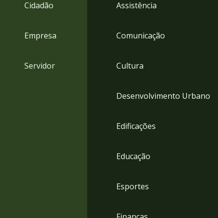
4
Cidadão
Assistência
Acessibilidade
5
Empresa
Comunicação
Servidor
Cultura
Desenvolvimento Urbano
Edificações
Educação
Esportes
Finanças