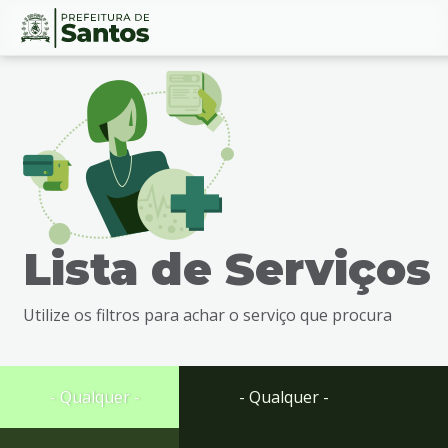
Ir
Conteúdo
para
o
conteúdo
1
Ir
para
o
menu
Lista de Serviços
2
Ir
para
Utilize os filtros para achar o serviço que procura
busca
3
Ir
para
- Qualquer -
- Qualquer -
o
rodapé