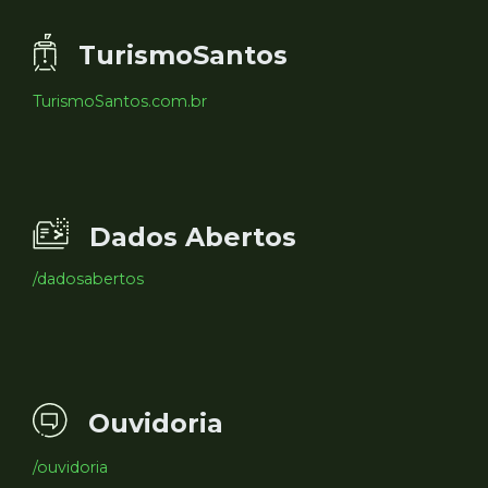
TurismoSantos
TurismoSantos.com.br
Dados Abertos
/dadosabertos
Ouvidoria
/ouvidoria