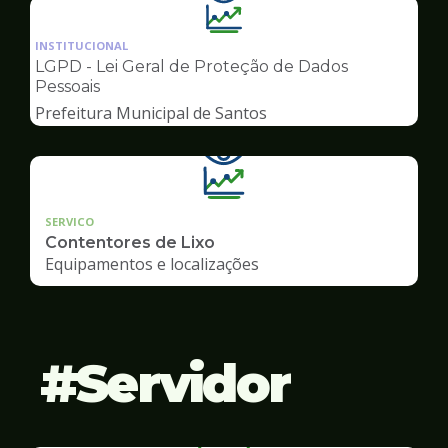
Ilustração
da
INSTITUCIONAL
pagina
LGPD - Lei Geral de Proteção de Dados
de
Pessoais
Transparência
Prefeitura Municipal de Santos
SERVICO
Contentores de Lixo
Equipamentos e localizações
Servidor