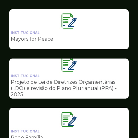
Governo
Ilustração
da
INSTITUCIONAL
pagina
Mayors for Peace
de
Governo
Ilustração
da
INSTITUCIONAL
pagina
Projeto de Lei de Diretrizes Orçamentárias
de
(LDO) e revisão do Plano Plurianual (PPA) -
Governo
2025
Ilustração
da
INSTITUCIONAL
pagina
Rede Família