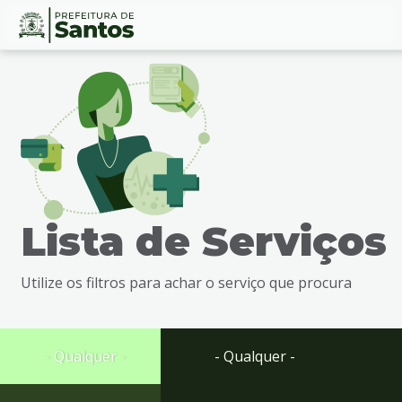
Ir
Conteúdo
para
o
conteúdo
1
Ir
para
o
menu
Lista de Serviços
2
Ir
para
Utilize os filtros para achar o serviço que procura
busca
3
Ir
para
- Qualquer -
- Qualquer -
o
rodapé