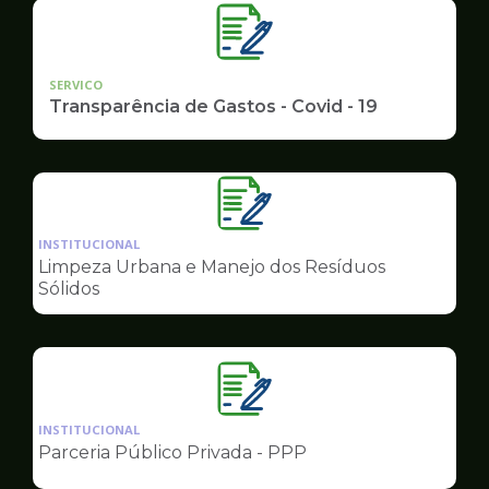
SERVICO
Transparência de Gastos - Covid - 19
Ilustração
da
INSTITUCIONAL
pagina
Limpeza Urbana e Manejo dos Resíduos
de
Sólidos
Governo
Ilustração
da
INSTITUCIONAL
pagina
Parceria Público Privada - PPP
de