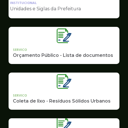
da
INSTITUCIONAL
pagina
Unidades e Siglas da Prefeitura
de
Governo
SERVICO
Orçamento Público - Lista de documentos
SERVICO
Coleta de lixo - Resíduos Sólidos Urbanos