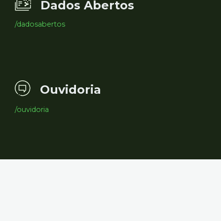
Dados Abertos
/dadosabertos
Ouvidoria
/ouvidoria