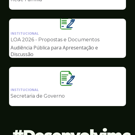
de
Governo
Ilustração
da
INSTITUCIONAL
pagina
LOA 2026 - Propostas e Documentos
de
Audiência Pública para Apresentação e
Governo
Discussão
Ilustração
da
INSTITUCIONAL
pagina
Secretaria de Governo
de
Governo