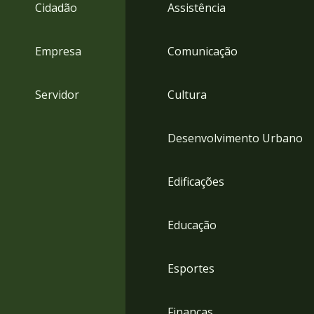
4
Cidadão
Assistência
Acessibilidade
5
Empresa
Comunicação
Servidor
Cultura
Desenvolvimento Urbano
Edificações
Educação
Esportes
Finanças