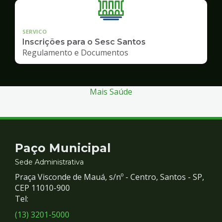
SERVICO
Inscrições para o Sesc Santos
Regulamento e Documentos
Mais Saúde
Contato
Paço Municipal
e
Sede Administrativa
Praça Visconde de Mauá, s/nº - Centro, Santos - SP,
Redes
CEP 11010-900
Tel:
Sociais
(13) 3201-5000