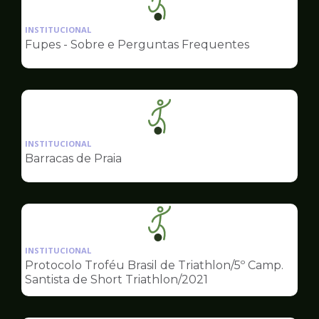
Ilustração
da
INSTITUCIONAL
pagina
Fupes - Sobre e Perguntas Frequentes
de
Esportes
Ilustração
da
INSTITUCIONAL
pagina
Barracas de Praia
de
Esportes
Ilustração
da
INSTITUCIONAL
pagina
Protocolo Troféu Brasil de Triathlon/5º Camp.
de
Santista de Short Triathlon/2021
Esportes