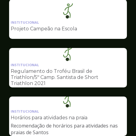
Ilustração
da
INSTITUCIONAL
pagina
Projeto Campeão na Escola
de
Esportes
Ilustração
da
INSTITUCIONAL
pagina
Regulamento do Troféu Brasil de
de
Triathlon/5º Camp. Santista de Short
Esportes
Triathlon 2021
Ilustração
da
INSTITUCIONAL
pagina
Horários para atividades na praia
de
Recomendação de horários para atividades nas
Esportes
praias de Santos