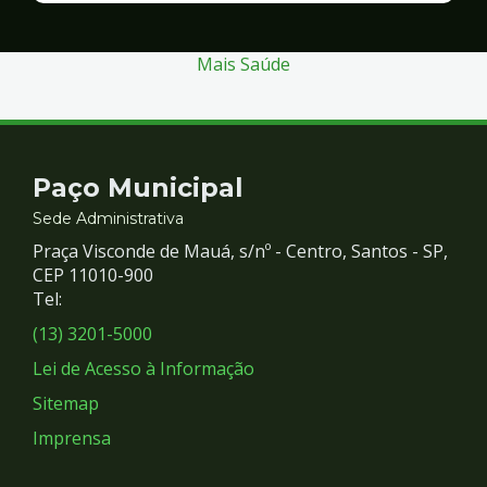
Segurança
Mais Saúde
Contato
Paço Municipal
e
Sede Administrativa
Praça Visconde de Mauá, s/nº - Centro, Santos - SP,
Redes
CEP 11010-900
Tel:
Sociais
(13) 3201-5000
Lei de Acesso à Informação
Sitemap
Imprensa