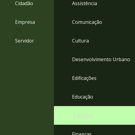
4
Cidadão
Assistência
Acessibilidade
5
Empresa
Comunicação
Servidor
Cultura
Desenvolvimento Urbano
Edificações
Educação
Esportes
Finanças