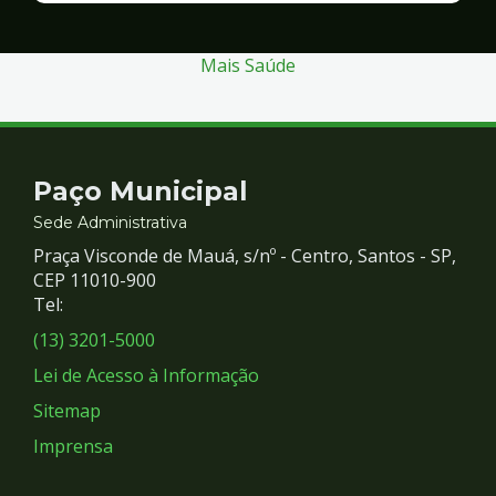
Segurança
Mais Saúde
Contato
Paço Municipal
e
Sede Administrativa
Praça Visconde de Mauá, s/nº - Centro, Santos - SP,
Redes
CEP 11010-900
Tel:
Sociais
(13) 3201-5000
Lei de Acesso à Informação
Sitemap
Imprensa