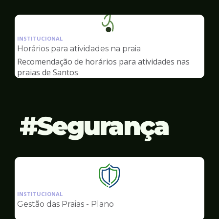
Ilustração
da
INSTITUCIONAL
pagina
Horários para atividades na praia
de
Recomendação de horários para atividades nas
Esportes
praias de Santos
Segurança
Ilustração
da
INSTITUCIONAL
pagina
Gestão das Praias - Plano
de