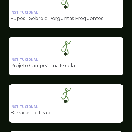
Ilustração
da
INSTITUCIONAL
pagina
Fupes - Sobre e Perguntas Frequentes
de
Esportes
Ilustração
da
INSTITUCIONAL
pagina
Projeto Campeão na Escola
de
Esportes
Ilustração
da
INSTITUCIONAL
pagina
Barracas de Praia
de
Esportes