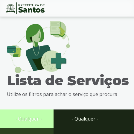
Ir
Conteúdo
para
o
conteúdo
1
Ir
para
o
menu
Lista de Serviços
2
Ir
para
Utilize os filtros para achar o serviço que procura
busca
3
Ir
para
- Qualquer -
- Qualquer -
o
rodapé