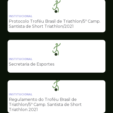
Ilustração
da
INSTITUCIONAL
pagina
Protocolo Troféu Brasil de Triathlon/5º Camp.
de
Santista de Short Triathlon/2021
Esportes
Ilustração
da
INSTITUCIONAL
pagina
Secretaria de Esportes
de
Esportes
Ilustração
da
INSTITUCIONAL
pagina
Regulamento do Troféu Brasil de
de
Triathlon/5º Camp. Santista de Short
Esportes
Triathlon 2021