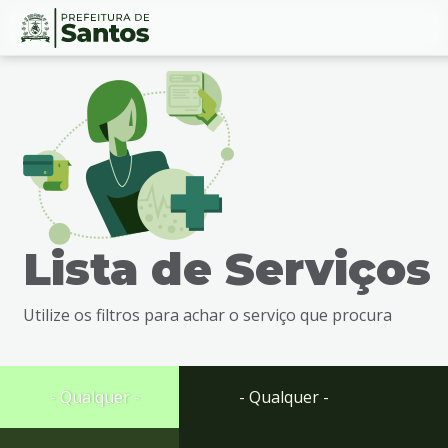
Ir
Conteúdo
para
o
conteúdo
1
Ir
para
o
menu
Lista de Serviços
2
Ir
para
Utilize os filtros para achar o serviço que procura
busca
3
Ir
para
- Qualquer -
- Qualquer -
o
rodapé