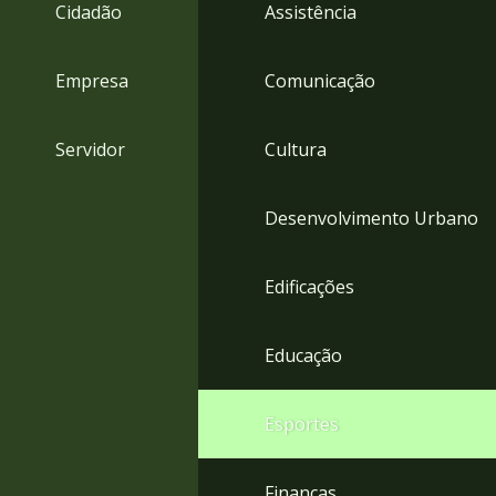
4
Cidadão
Assistência
Acessibilidade
5
Empresa
Comunicação
Servidor
Cultura
Desenvolvimento Urbano
Edificações
Educação
Esportes
Finanças