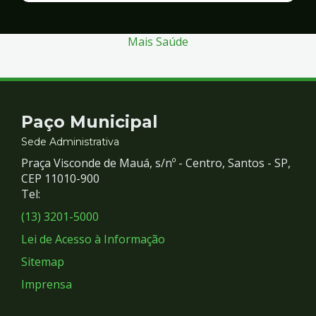
Segurança
Mais Saúde
Contato
Paço Municipal
e
Sede Administrativa
Praça Visconde de Mauá, s/nº - Centro, Santos - SP,
Redes
CEP 11010-900
Tel:
Sociais
(13) 3201-5000
Lei de Acesso à Informação
Sitemap
Imprensa