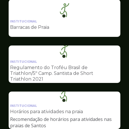
Ilustração
da
INSTITUCIONAL
pagina
Barracas de Praia
de
Esportes
Ilustração
da
INSTITUCIONAL
pagina
Regulamento do Troféu Brasil de
de
Triathlon/5º Camp. Santista de Short
Esportes
Triathlon 2021
Ilustração
da
INSTITUCIONAL
pagina
Horários para atividades na praia
de
Recomendação de horários para atividades nas
Esportes
praias de Santos