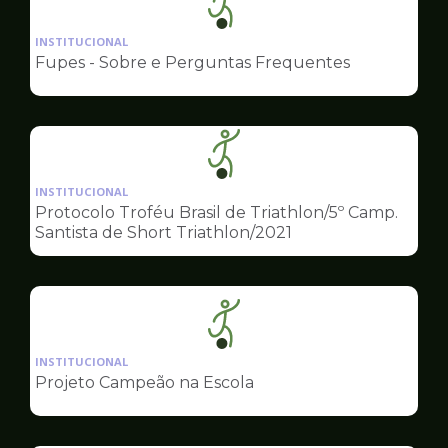
Ilustração
da
INSTITUCIONAL
pagina
Fupes - Sobre e Perguntas Frequentes
de
Esportes
Ilustração
da
INSTITUCIONAL
pagina
Protocolo Troféu Brasil de Triathlon/5º Camp.
de
Santista de Short Triathlon/2021
Esportes
Ilustração
da
INSTITUCIONAL
pagina
Projeto Campeão na Escola
de
Esportes